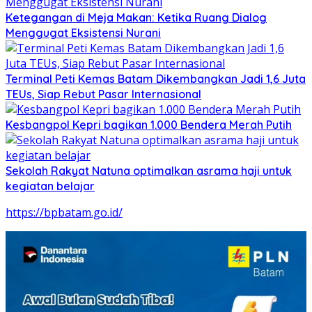
Ketegangan di Meja Makan: Ketika Ruang Dialog
Menggugat Eksistensi Nurani
Terminal Peti Kemas Batam Dikembangkan Jadi 1,6 Juta
TEUs, Siap Rebut Pasar Internasional
Kesbangpol Kepri bagikan 1.000 Bendera Merah Putih
Sekolah Rakyat Natuna optimalkan asrama haji untuk
kegiatan belajar
https://bpbatam.go.id/