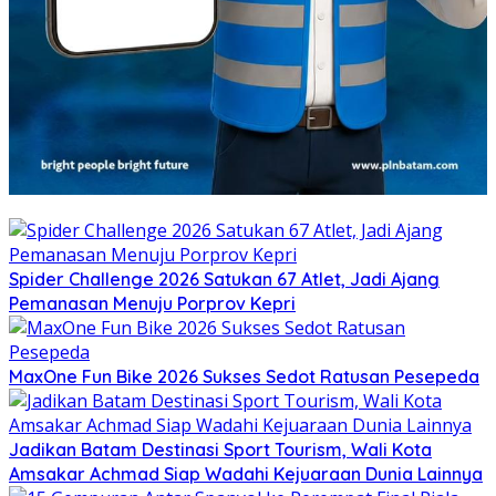
Spider Challenge 2026 Satukan 67 Atlet, Jadi Ajang
Pemanasan Menuju Porprov Kepri
MaxOne Fun Bike 2026 Sukses Sedot Ratusan Pesepeda
Jadikan Batam Destinasi Sport Tourism, Wali Kota
Amsakar Achmad Siap Wadahi Kejuaraan Dunia Lainnya