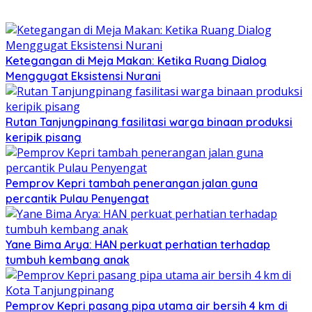
Ketegangan di Meja Makan: Ketika Ruang Dialog
Menggugat Eksistensi Nurani
Rutan Tanjungpinang fasilitasi warga binaan produksi
keripik pisang
Pemprov Kepri tambah penerangan jalan guna
percantik Pulau Penyengat
Yane Bima Arya: HAN perkuat perhatian terhadap
tumbuh kembang anak
Pemprov Kepri pasang pipa utama air bersih 4 km di