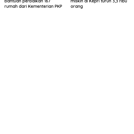
bantuan perbaikan 167
miskin di Kepri turun 3,3 ribu
rumah dari Kementerian PKP
orang