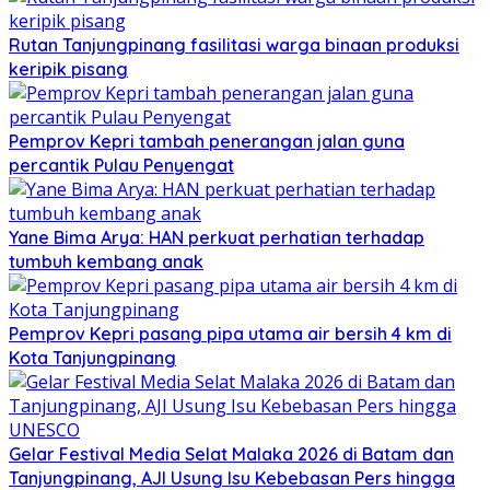
Rutan Tanjungpinang fasilitasi warga binaan produksi
keripik pisang
Pemprov Kepri tambah penerangan jalan guna
percantik Pulau Penyengat
Yane Bima Arya: HAN perkuat perhatian terhadap
tumbuh kembang anak
Pemprov Kepri pasang pipa utama air bersih 4 km di
Kota Tanjungpinang
Gelar Festival Media Selat Malaka 2026 di Batam dan
Tanjungpinang, AJI Usung Isu Kebebasan Pers hingga