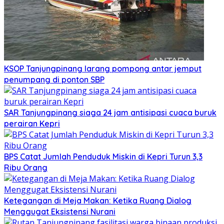
KSOP Tanjungpinang larang pompong antar jemput
penumpang di ponton SBP
SAR Tanjungpinang siaga 24 jam antisipasi cuaca buruk
perairan Kepri
BPS Catat Jumlah Penduduk Miskin di Kepri Turun 3,3
Ribu Orang
Ketegangan di Meja Makan: Ketika Ruang Dialog
Menggugat Eksistensi Nurani