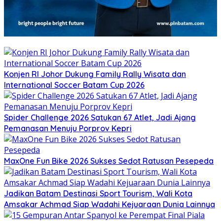
Konjen RI Johor Dukung Family Rally Wisata dan
International Soccer Batam Cup 2026
Spider Challenge 2026 Satukan 67 Atlet, Jadi Ajang
Pemanasan Menuju Porprov Kepri
MaxOne Fun Bike 2026 Sukses Sedot Ratusan Pesepeda
Jadikan Batam Destinasi Sport Tourism, Wali Kota
Amsakar Achmad Siap Wadahi Kejuaraan Dunia Lainnya