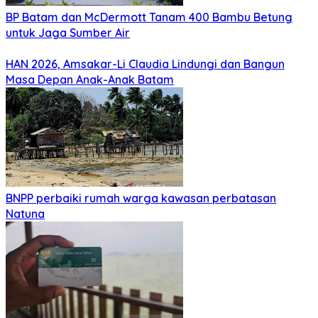
BP Batam dan McDermott Tanam 400 Bambu Betung
untuk Jaga Sumber Air
HAN 2026, Amsakar-Li Claudia Lindungi dan Bangun
Masa Depan Anak-Anak Batam
BNPP perbaiki rumah warga kawasan perbatasan
Natuna