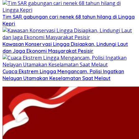
Tim SAR gabungan cari nenek 68 tahun hilang di Lingga
Kepri
Kawasan Konservasi Lingga Disiapkan, Lindungi Laut
dan Jaga Ekonomi Masyarakat Pesisir
Cuaca Ekstrem Lingga Mengancam, Polisi Ingatkan
Nelayan Utamakan Keselamatan Saat Melaut