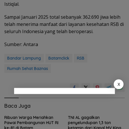
Istiqlal.
Sampai Januari 2025 total sebanyak 362.690 jiwa lebih
telah menerima manfaat dari layanan kesehatan RSB di
seluruh Indonesia yang telah beroperasi.
Sumber: Antara
Bandar Lampung
Batamclick
RSB
Rumah Sehat Baznas
X
Baca Juga
Ribuan Warga Meriahkan
TNI AL gagalkan
Pawai Pembangunan HUT RI
penyelundupan 1,3 ton
ke-81 di Batam
ketamin dari Kapal MV King