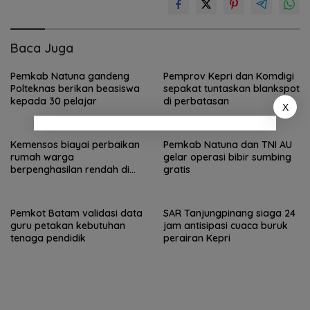
Baca Juga
Pemkab Natuna gandeng
Pemprov Kepri dan Komdigi
Polteknas berikan beasiswa
sepakat tuntaskan blankspot
kepada 30 pelajar
di perbatasan
X
Kemensos biayai perbaikan
Pemkab Natuna dan TNI AU
rumah warga
gelar operasi bibir sumbing
berpenghasilan rendah di
gratis
Natuna
Pemkot Batam validasi data
SAR Tanjungpinang siaga 24
guru petakan kebutuhan
jam antisipasi cuaca buruk
tenaga pendidik
perairan Kepri