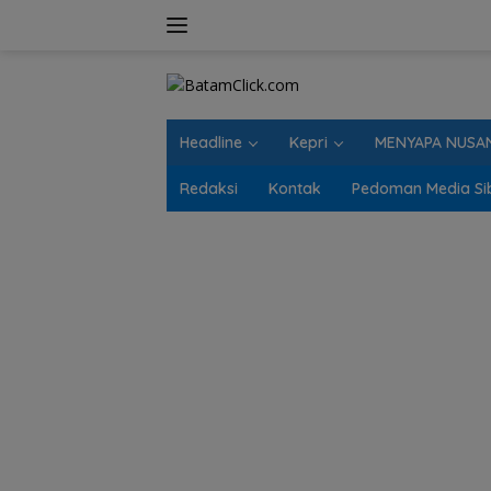
Langsung
ke
konten
Headline
Kepri
MENYAPA NUSA
Redaksi
Kontak
Pedoman Media Si