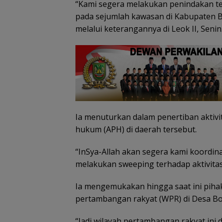
“Kami segera melakukan penindakan te
pada sejumlah kawasan di Kabupaten Bu
melalui keterangannya di Leok II, Senin
Pemprov Kepri 
Gelar Peringata
Anak Nasional 
Juli 2026, Dihadi
Ananda dan SE
KMP
Ia menuturkan dalam penertiban aktivi
hukum (APH) di daerah tersebut.
“InSya-Allah akan segera kami koordi
melakukan sweeping terhadap aktivitas
Pemkot Batam
validasi data gu
Ia mengemukakan hingga saat ini piha
petakan kebutu
pertambangan rakyat (WPR) di Desa Bo
tenaga pendidi
“Jadi wilayah pertambangan rakyat ini