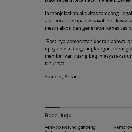
Ia menjelaskan aktivitas tambang ile
alat berat berupa ekskavator di kawa
mesin alkon dan generator kapasitas be
“Pastinya pemerintah daerah bahwa la
upaya melindungi lingkungan, menega
memberikan ruang bagi masyarakat untu
tuturnya.
Sumber, Antara
15 Gempuran An
Spanyol ke Per
Final Piala Duni
(Ronaldo Angka
Baca Juga
Koper)
Pemkab Natuna gandeng
Pemprov