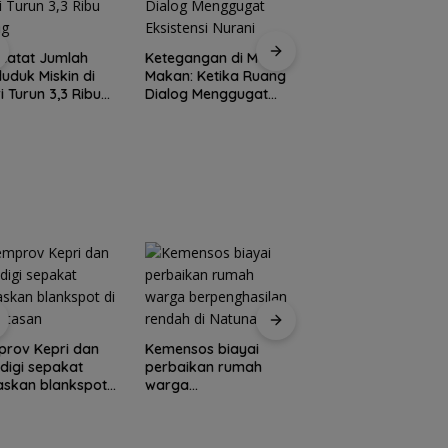
Rutan Tanjungpina
Catat Jumlah
Ketegangan di Meja
fasilitasi warga
uduk Miskin di
Makan: Ketika Ruang
binaan produksi
i Turun 3,3 Ribu
Dialog Menggugat
keripik pisang
ng
Eksistensi Nurani
Pemkab Natuna d
TNI AU gelar opera
rov Kepri dan
Kemensos biayai
bibir sumbing grati
igi sepakat
perbaikan rumah
askan blankspot
warga
erbatasan
berpenghasilan
rendah di Natuna