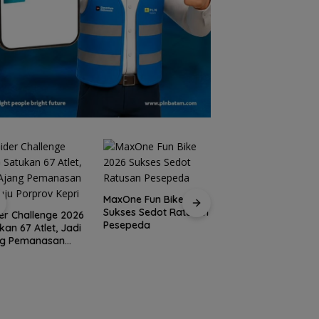
MaxOne Fun Bike 2026
Sukses Sedot Ratusan
Jadikan Batam
er Challenge 2026
Pesepeda
Destinasi Sport
kan 67 Atlet, Jadi
Tourism, Wali Kota
ng Pemanasan
Amsakar Achmad
ju Porprov Kepri
Siap Wadahi
Kejuaraan Dunia
Lainnya