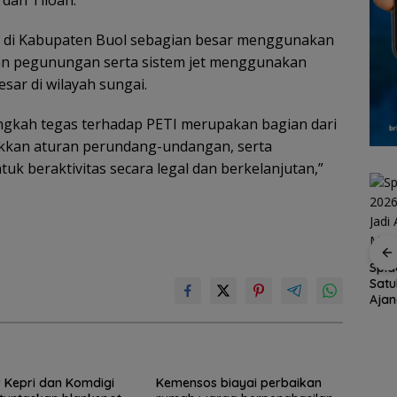
gal di Kabupaten Buol sebagian besar menggunakan
san pegunungan serta sistem jet menggunakan
sar di wilayah sungai.
ngkah tegas terhadap PETI merupakan bagian dari
kkan aturan perundang-undangan, serta
k beraktivitas secara legal dan berkelanjutan,”
Spid
Satu
tar
Brazil Vs Jepang 2-1
Konjen RI Johor
Aja
empat
Melangkah Samba ke
Dukung Family Rally
Menu
a 2026
16 Besar dan
Wisata dan
t
Gugurnya Bunga
International Soccer
Sakura
Batam Cup 2026
 Kepri dan Komdigi
Kemensos biayai perbaikan