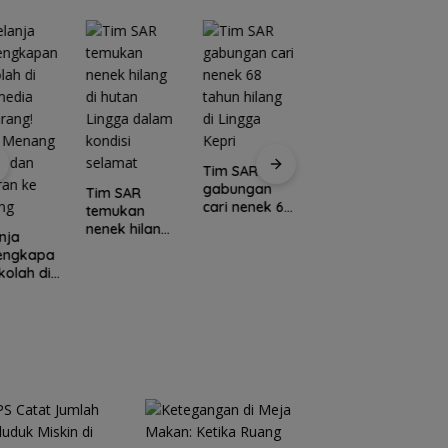
Tim SAR
gabungan
Tim SAR
cari nenek 68
temukan
tahun hilang
nenek hilang
nja
Kawasan
di Lingga
di hutan
lengkapa
Konservasi
C
Kepri
Lingga dalam
kolah di
Lingga
E
kondisi
media
Disiapkan,
L
selamat
rang!
Lindungi Laut
M
a Menang
dan Jaga
Po
l dan
Ekonomi
I
ran ke
Masyarakat
N
ang
Pesisir
U
K
S