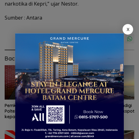
narkotika di Kepri,” ujar Nestor.
Sumber : Antara
X
Baca Juga
Pemkab Natuna gandeng
Pemprov Kepri dan Komdigi
Polteknas berikan beasiswa
sepakat tuntaskan blankspot
kepada 30 pelajar
di perbatasan