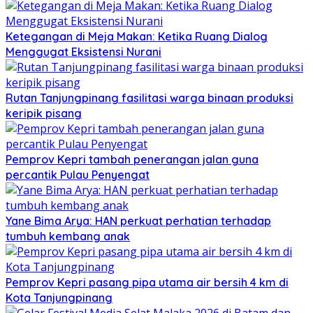
Ketegangan di Meja Makan: Ketika Ruang Dialog
Menggugat Eksistensi Nurani
Rutan Tanjungpinang fasilitasi warga binaan produksi
keripik pisang
Pemprov Kepri tambah penerangan jalan guna
percantik Pulau Penyengat
Yane Bima Arya: HAN perkuat perhatian terhadap
tumbuh kembang anak
Pemprov Kepri pasang pipa utama air bersih 4 km di
Kota Tanjungpinang