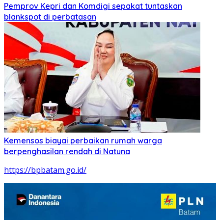
Pemprov Kepri dan Komdigi sepakat tuntaskan
blankspot di perbatasan
Kemensos biayai perbaikan rumah warga
berpenghasilan rendah di Natuna
https://bpbatam.go.id/