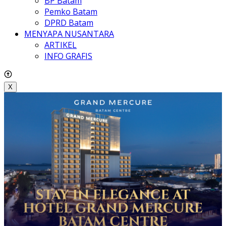
BP Batam
Pemko Batam
DPRD Batam
MENYAPA NUSANTARA
ARTIKEL
INFO GRAFIS
X