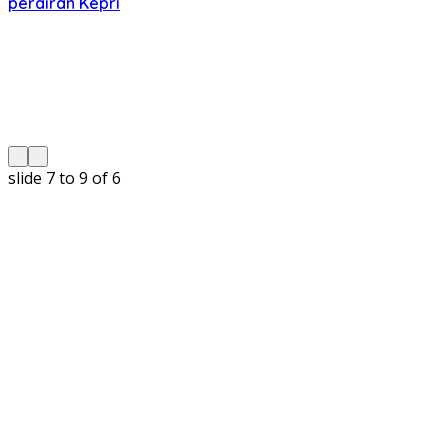
perairan Kepri
slide
8 to 10
of 6