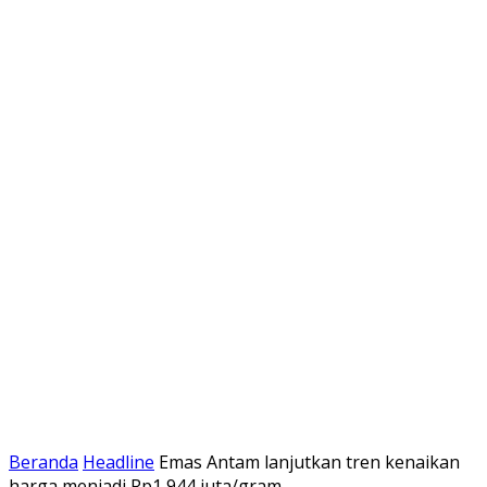
Beranda
Headline
Emas Antam lanjutkan tren kenaikan
harga menjadi Rp1,944 juta/gram ‎