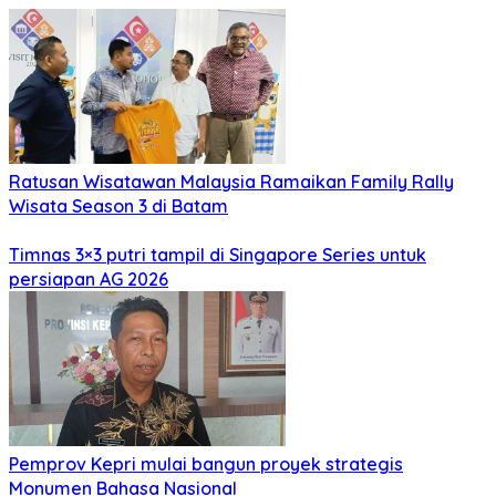
Ratusan Wisatawan Malaysia Ramaikan Family Rally
Wisata Season 3 di Batam
Timnas 3×3 putri tampil di Singapore Series untuk
persiapan AG 2026
Pemprov Kepri mulai bangun proyek strategis
Monumen Bahasa Nasional