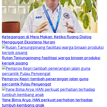
Ketegangan di Meja Makan: Ketika Ruang Dialog
Menggugat Eksistensi Nurani
Rutan Tanjungpinang fasilitasi warga binaan produksi
keripik pisang
Pemprov Kepri tambah penerangan jalan guna
percantik Pulau Penyengat
Yane Bima Arya: HAN perkuat perhatian terhadap
tumbuh kembang anak