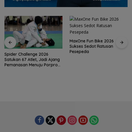
MaxOne Fun Bike 2026
Sukses Sedot Ratusan
Pesepeda
Jadikan Batam Destinasi
Sport Tourism, Wali Kota
Amsakar Achmad Siap
Wadahi Kejuaraan Dunia
Lainnya