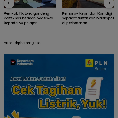
Pemprov Kepri dan Komdigi
Kemensos biayai perbaikan
sepakat tuntaskan blankspot
rumah warga
di perbatasan
berpenghasilan rendah di
Natuna
https://bpbatam.go.id/