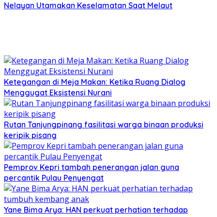
Nelayan Utamakan Keselamatan Saat Melaut
Ketegangan di Meja Makan: Ketika Ruang Dialog
Menggugat Eksistensi Nurani
Rutan Tanjungpinang fasilitasi warga binaan produksi
keripik pisang
Pemprov Kepri tambah penerangan jalan guna
percantik Pulau Penyengat
Yane Bima Arya: HAN perkuat perhatian terhadap