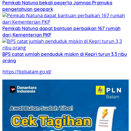
Pemkab Natuna bekali peserta Jamnas Pramuka
pengetahuan geopark
Pemkab Natuna dapat bantuan perbaikan 167 rumah
dari Kementerian PKP
BPS catat jumlah penduduk miskin di Kepri turun 3,3 ribu
orang
https://bpbatam.go.id/