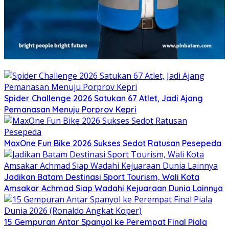
Spider Challenge 2026 Satukan 67 Atlet, Jadi Ajang
Pemanasan Menuju Porprov Kepri
MaxOne Fun Bike 2026 Sukses Sedot Ratusan Pesepeda
Jadikan Batam Destinasi Sport Tourism, Wali Kota
Amsakar Achmad Siap Wadahi Kejuaraan Dunia Lainnya
15 Gempuran Antar Spanyol ke Perempat Final Piala