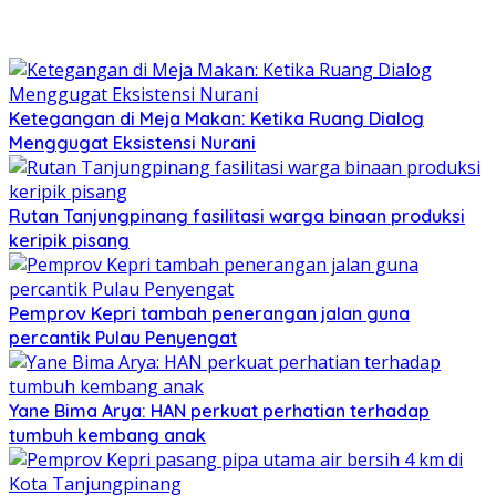
Ketegangan di Meja Makan: Ketika Ruang Dialog
Menggugat Eksistensi Nurani
Rutan Tanjungpinang fasilitasi warga binaan produksi
keripik pisang
Pemprov Kepri tambah penerangan jalan guna
percantik Pulau Penyengat
Yane Bima Arya: HAN perkuat perhatian terhadap
tumbuh kembang anak