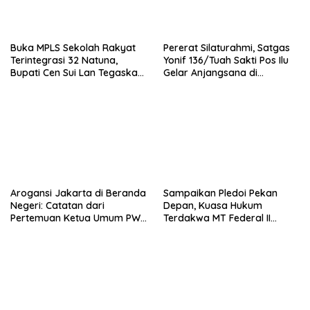
Buka MPLS Sekolah Rakyat
Pererat Silaturahmi, Satgas
Terintegrasi 32 Natuna,
Yonif 136/Tuah Sakti Pos Ilu
Bupati Cen Sui Lan Tegaskan
Gelar Anjangsana di
Sekolah Harus Bebas
Kampung Alukme
Perundungan
Arogansi Jakarta di Beranda
Sampaikan Pledoi Pekan
Negeri: Catatan dari
Depan, Kuasa Hukum
Pertemuan Ketua Umum PWI
Terdakwa MT Federal II
dan KJK di Batam
Harapkan Keadilan