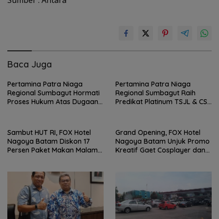
Sumber : Antara
Baca Juga
Pertamina Patra Niaga
Pertamina Patra Niaga
Regional Sumbagut Hormati
Regional Sumbagut Raih
Proses Hukum Atas Dugaan
Predikat Platinum TSJL & CSR
Pelanggaran Penyaluran
Award 2026, Bukti Nyata
BBM di Batam
Komitmen Keberlanjutan
Sambut HUT RI, FOX Hotel
Grand Opening, FOX Hotel
Nagoya Batam Diskon 17
Nagoya Batam Unjuk Promo
Persen Paket Makan Malam
Kreatif Gaet Cosplayer dan
‘Throwback Night’
UMKM BI