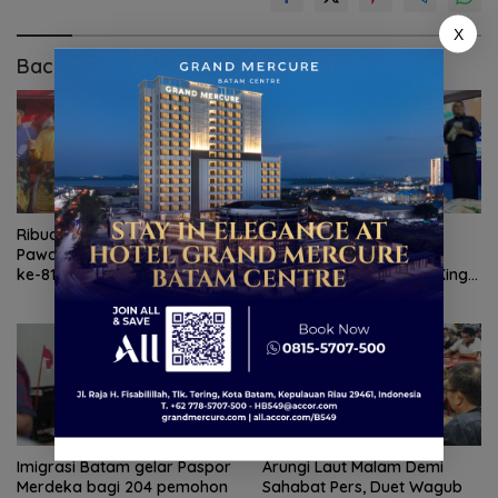
X
Baca Juga
Ribuan Warga Meriahkan
TNI AL gagalkan
Pawai Pembangunan HUT RI
penyelundupan 1,3 ton
ke-81 di Batam
ketamin dari Kapal MV King
Sun
Imigrasi Batam gelar Paspor
Arungi Laut Malam Demi
Merdeka bagi 204 pemohon
Sahabat Pers, Duet Wagub