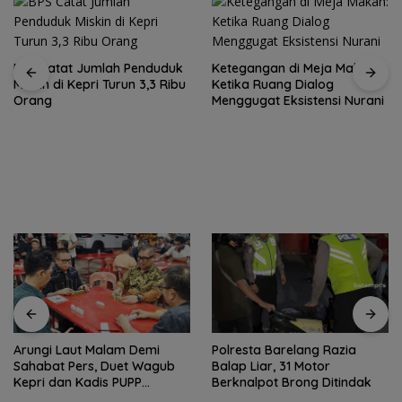
Ketegangan di Meja Makan:
Ketika Ruang Dialog
Menggugat Eksistensi Nurani
Rutan Tanjungpinang
fasilitasi warga binaan
produksi keripik pisang
BP Batam Antisipasi Dampak
Minim Hujan, Pasokan Air
Polresta Barelang Razia
Bersih Batam Dioptimalkan
Balap Liar, 31 Motor
Berknalpot Brong Ditindak