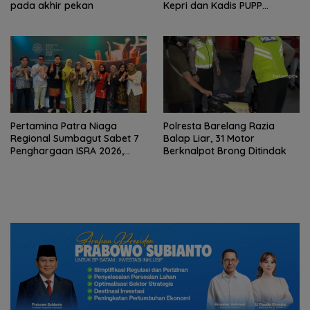
pada akhir pekan
Kepri dan Kadis PUPP
Hebohkan Meja Domino
Pertamina Patra Niaga
Polresta Barelang Razia
Regional Sumbagut Sabet 7
Balap Liar, 31 Motor
Penghargaan ISRA 2026,
Berknalpot Brong Ditindak
Komitmen Nyata Kontribusi
untuk Masyarakat