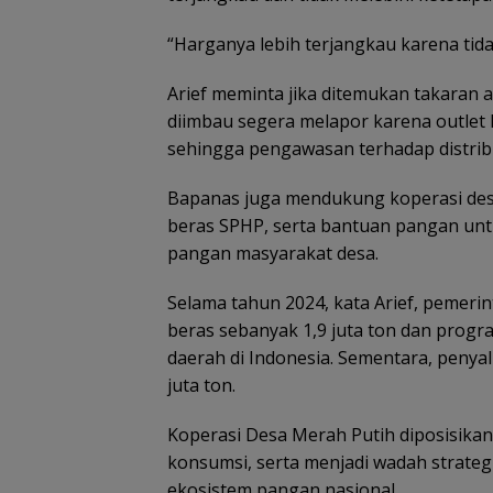
“Harganya lebih terjangkau karena tid
ASN Tanjungpin
Arief meminta jika ditemukan takaran 
dapat dispensas
diimbau segera melapor karena outlet 
antar anak hari
pertama sekola
sehingga pengawasan terhadap distribu
Bapanas juga mendukung koperasi desa
beras SPHP, serta bantuan pangan un
pangan masyarakat desa.
Selama tahun 2024, kata Arief, pemer
beras sebanyak 1,9 juta ton dan progr
daerah di Indonesia. Sementara, penya
Pemkab Natuna
tingkatkan
juta ton.
pemahaman
masyarakat ten
Koperasi Desa Merah Putih diposisika
gizi seimbang
konsumsi, serta menjadi wadah strate
ekosistem pangan nasional.