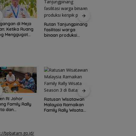
gangan di Meja
Pemprov Kepri
Rutan Tanjungpinang
n: Ketika Ruang
tambah penerang
fasilitasi warga
log Menggugat
jalan guna percant
binaan produksi
stensi Nurani
Pulau Penyengat
keripik pisang
en RI Johor
Pemprov Kepri mul
Ratusan Wisatawan
ng Family Rally
bangun proyek
Malaysia Ramaikan
ta dan
strategis Monumen
Family Rally Wisata
rnational Soccer
Bahasa Nasional
Season 3 di Batam
am Cup 2026
s://bpbatam.go.id/