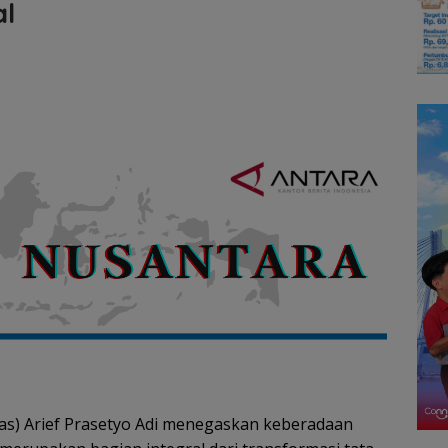
al
s) Arief Prasetyo Adi menegaskan keberadaan