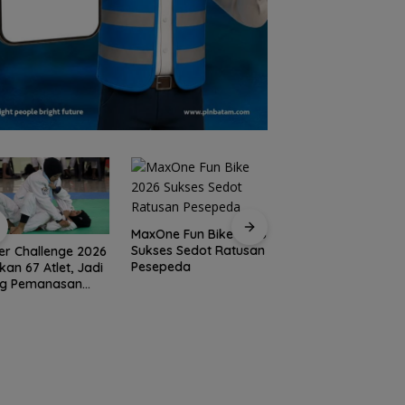
MaxOne Fun Bike 2026
Sukses Sedot Ratusan
er Challenge 2026
Jadikan Batam
Pesepeda
kan 67 Atlet, Jadi
Destinasi Sport
ng Pemanasan
Tourism, Wali Kota
ju Porprov Kepri
Amsakar Achmad
Siap Wadahi
Kejuaraan Dunia
Lainnya