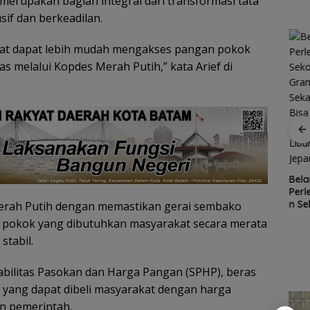
erupakan bagian integral dari transformasi tata
sif dan berkeadilan.
kat dapat lebih mudah mengakses pangan pokok
s melalui Kopdes Merah Putih,” kata Arief di
R
gan
Patroli
nek 68
dialogis
ilang
Polres Lingga
Kawasan
Bela
ga
perkuat
Konservasi
Per
Cuaca
kemitraan
Lingga
n Se
rah Putih dengan memastikan gerai sembako
Ekstrem
dengan
Disiapkan,
Gra
Lingga
okok yang dibutuhkan masyarakat secara merata
masyarakat
Lindungi Laut
Seka
Mengancam,
stabil.
dan Jaga
Bis
Polisi
Ekonomi
Mobi
Ingatkan
Masyarakat
Libu
Nelayan
tabilitas Pasokan dan Harga Pangan (SPHP), beras
Pesisir
Jep
Utamakan
 yang dapat dibeli masyarakat dengan harga
Keselamatan
an pemerintah.
Saat Melaut