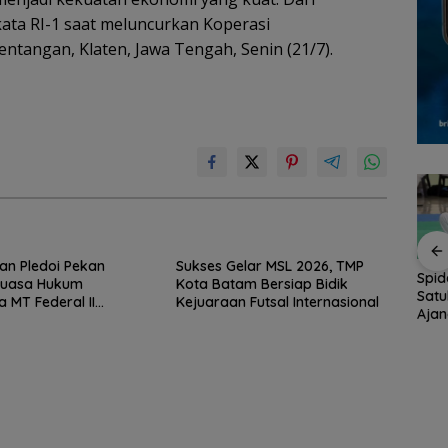
ata RI-1 saat meluncurkan Koperasi
ntangan, Klaten, Jawa Tengah, Senin (21/7).
n Pledoi Pekan
Sukses Gelar MSL 2026, TMP
tar
Brazil Vs Jepang 2-1
Konjen RI Johor
Spid
Kuasa Hukum
Kota Batam Bersiap Bidik
empat
Melangkah Samba ke
Dukung Family Rally
Satu
 MT Federal II
Kejuaraan Futsal Internasional
a 2026
16 Besar dan
Wisata dan
Aja
n Keadilan
t
Gugurnya Bunga
International Soccer
Menu
Sakura
Batam Cup 2026