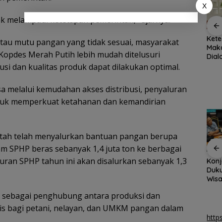
X
ak melampaui ketetapan pemerintah,” ujarnya.
ang
Disdagin
BPS Catat Jumlah
Kete
atau mutu pangan yang tidak sesuai, masyarakat
i
Tanjungpinang sidak
Penduduk Miskin di
Maka
Kopdes Merah Putih lebih mudah ditelusuri
distributor pastikan
Kepri Turun 3,3 Ribu
Dia
h
stok MinyaKita aman
Orang
Eksi
si dan kualitas produk dapat dilakukan optimal.
 melalui kemudahan akses distribusi, penyaluran
tuk memperkuat ketahanan dan kemandirian
intah telah menyalurkan bantuan pangan berupa
am SPHP beras sebanyak 1,4 juta ton ke berbagai
luran SPHP tahun ini akan disalurkan sebanyak 1,3
Pemkab Natuna
Arogansi Jakarta di
Konj
bekali peserta
Beranda Negeri:
Duku
Jamnas Pramuka
Catatan dari
Wisa
tang
pengetahuan geopark
Pertemuan Ketua
Inte
n sebagai penghubung antara produksi dan
Umum PWI dan KJK di
Bat
Batam
gis bagi petani, nelayan, dan UMKM pangan dalam
http