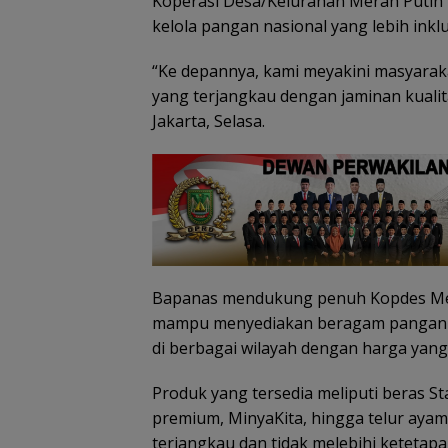
Koperasi Desa/Kelurahan Merah Putih m
kelola pangan nasional yang lebih inklu
“Ke depannya, kami meyakini masyara
yang terjangkau dengan jaminan kualita
Jakarta, Selasa.
Tim SA
gabun
Tim SAR
cari ne
temukan
tahun h
nenek hilang
Belanja
di Ling
di hutan
Perlengkapa
Kepri
Lingga dalam
n Sekolah di
Bapanas mendukung penuh Kopdes Me
kondisi
Gramedia
mampu menyediakan beragam pangan p
selamat
Sekarang!
di berbagai wilayah dengan harga yang 
Bisa Menang
Mobil dan
Liburan ke
Produk yang tersedia meliputi beras S
Jepang
premium, MinyaKita, hingga telur ayam
terjangkau dan tidak melebihi ketetap