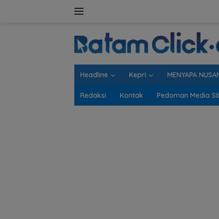
Langsung
ke
konten
Headline
Kepri
MENYAPA NUSA
Redaksi
Kontak
Pedoman Media Si