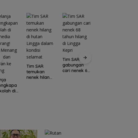
Tim SAR
gabungan
Tim SAR
cari nenek 68
temukan
tahun hilang
nenek hilang
nja
Kawasan
di Lingga
di hutan
lengkapa
Konservasi
C
Kepri
Lingga dalam
kolah di
Lingga
E
kondisi
media
Disiapkan,
L
selamat
rang!
Lindungi Laut
M
a Menang
dan Jaga
Po
l dan
Ekonomi
I
ran ke
Masyarakat
N
ang
Pesisir
U
K
S