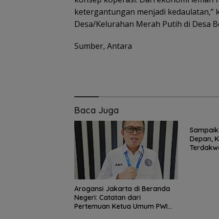
ketergantungan menjadi kedaulatan,” k
Desa/Kelurahan Merah Putih di Desa Be
Sumber, Antara
Baca Juga
Sampaika
15 Gempuran An
Depan, 
Spanyol ke Per
Terdakwa
Final Piala Duni
Harapka
(Ronaldo Angka
Koper)
Arogansi Jakarta di Beranda
Negeri: Catatan dari
Pertemuan Ketua Umum PWI
dan KJK di Batam