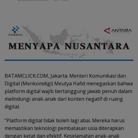
BATAMCLICK.COM, Jakarta: Menteri Komunikasi dan
Digital (Menkomdigi) Meutya Hafid menegaskan bahwa
platform digital wajib bertanggung jawab penuh dalam
melindungi anak-anak dari konten negatif di ruang
digital.
“Platform digital tidak boleh lagi abai. Mereka harus
memastikan teknologi pembatasan usia diterapkan
dengan ketat dan efektif. Keselamatan anak-anak