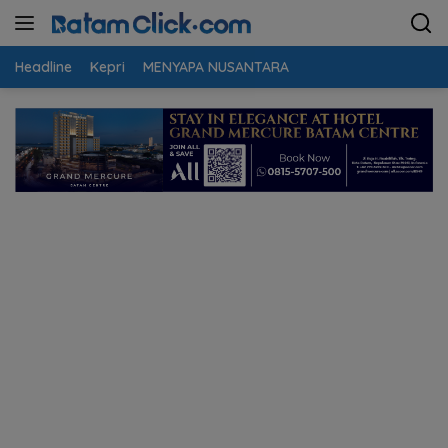
Langsung
ke
konten
Headline
Kepri
MENYAPA NUSANTARA