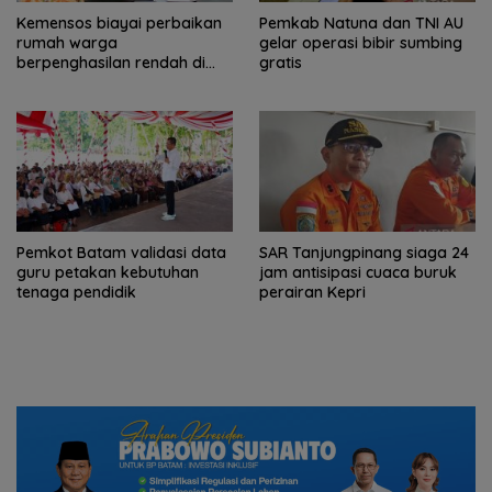
Kemensos biayai perbaikan
Pemkab Natuna dan TNI AU
rumah warga
gelar operasi bibir sumbing
berpenghasilan rendah di
gratis
Natuna
Pemkot Batam validasi data
SAR Tanjungpinang siaga 24
guru petakan kebutuhan
jam antisipasi cuaca buruk
tenaga pendidik
perairan Kepri