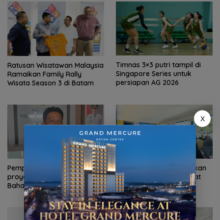
Timnas 3×3 putri tampil di
Ratusan Wisatawan Malaysia
Singapore Series untuk
Ramaikan Family Rally
persiapan AG 2026
Wisata Season 3 di Batam
X
Pemprov Kepri mulai bangun
Pemkab Natuna tingkatkan
proyek strategis Monumen
pemahaman masyarakat
Bahasa Nasional
tentang gizi seimbang