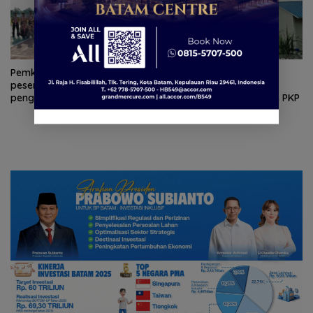
Pemkab Natuna bekali
Pemkab Natuna dapat
peserta Jamnas Pramuka
bantuan perbaikan 167
pengetahuan geopark
rumah dari Kementerian PKP