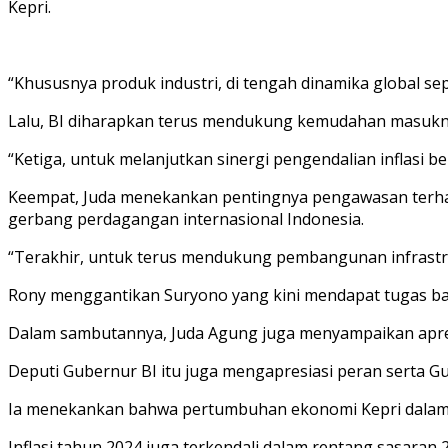
Kepri.
“Khususnya produk industri, di tengah dinamika global sep
Lalu, BI diharapkan terus mendukung kemudahan masukny
“Ketiga, untuk melanjutkan sinergi pengendalian inflasi be
Keempat, Juda menekankan pentingnya pengawasan terhad
gerbang perdagangan internasional Indonesia.
“Terakhir, untuk terus mendukung pembangunan infrastruk
Rony menggantikan Suryono yang kini mendapat tugas bar
Dalam sambutannya, Juda Agung juga menyampaikan apresi
Deputi Gubernur BI itu juga mengapresiasi peran serta Gu
Ia menekankan bahwa pertumbuhan ekonomi Kepri dalam tiga 
Inflasi tahun 2024 juga terkendali dalam rentang sasaran 2