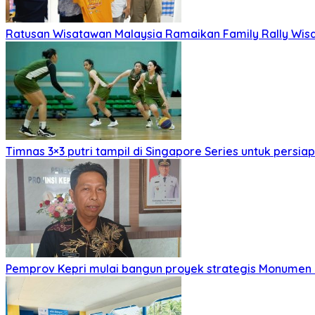
Ratusan Wisatawan Malaysia Ramaikan Family Rally Wisa
Timnas 3×3 putri tampil di Singapore Series untuk persia
Pemprov Kepri mulai bangun proyek strategis Monumen 