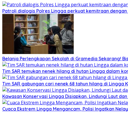
Patroli dialogis Polres Lingga perkuat kemitraan denga
Belanja Perlengkapan Sekolah di Gramedia Sekarang! Bi
Tim SAR temukan nenek hilang di hutan Lingga dalam kon
Tim SAR gabungan cari nenek 68 tahun hilang di Lingga K
Kawasan Konservasi Lingga Disiapkan, Lindungi Laut da
Cuaca Ekstrem Lingga Mengancam, Polisi Ingatkan Nela