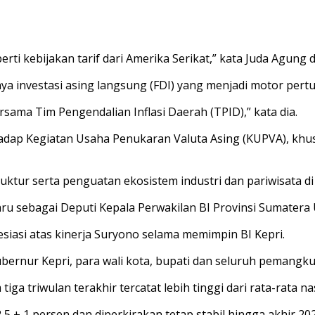
erti kebijakan tarif dari Amerika Serikat,” kata Juda Agung
a investasi asing langsung (FDI) yang menjadi motor per
rsama Tim Pengendalian Inflasi Daerah (TPID),” kata dia.
ap Kegiatan Usaha Penukaran Valuta Asing (KUPVA), khus
tur serta penguatan ekosistem industri dan pariwisata di 
u sebagai Deputi Kepala Perwakilan BI Provinsi Sumatera 
asi atas kinerja Suryono selama memimpin BI Kepri.
bernur Kepri, para wali kota, bupati dan seluruh pemangku
triwulan terakhir tercatat lebih tinggi dari rata-rata nas
,5 ± 1 persen dan diperkirakan tetap stabil hingga akhir 202