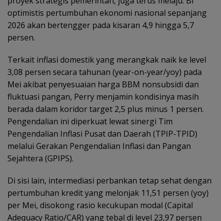
proyek strategis pemerintah, juga terus melaju. BI
optimistis pertumbuhan ekonomi nasional sepanjang
2026 akan bertengger pada kisaran 4,9 hingga 5,7
persen.
Terkait inflasi domestik yang merangkak naik ke level
3,08 persen secara tahunan (year-on-year/yoy) pada
Mei akibat penyesuaian harga BBM nonsubsidi dan
fluktuasi pangan, Perry menjamin kondisinya masih
berada dalam koridor target 2,5 plus minus 1 persen.
Pengendalian ini diperkuat lewat sinergi Tim
Pengendalian Inflasi Pusat dan Daerah (TPIP-TPID)
melalui Gerakan Pengendalian Inflasi dan Pangan
Sejahtera (GPIPS).
Di sisi lain, intermediasi perbankan tetap sehat dengan
pertumbuhan kredit yang melonjak 11,51 persen (yoy)
per Mei, disokong rasio kecukupan modal (Capital
Adequacy Ratio/CAR) yang tebal di level 23,97 persen