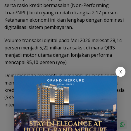
serta rasio kredit bermasalah (Non-Performing
Loan/NPL) bruto yang rendah di angka 2,17 persen.
Ketahanan ekonomi ini kian lengkap dengan dominasi
digitalisasi sistem pembayaran.
Volume transaksi digital pada Mei 2026 melesat 28,14
persen menjadi 5,22 miliar transaksi, di mana QRIS
menjadi motor utama dengan lonjakan performa
mencapai 95,10 persen (yoy).
X
Demi menjaga momentum ekspansi ini, bank sentral
memperpanjang berbagai kebijakan relaksasi kartu
kredit dan tarif Sistem Kliring Nasional Bank Indonesia
(SKNBI) hingga akhir 2026, seraya memperluas
interkoneksi QRIS antarnegara.