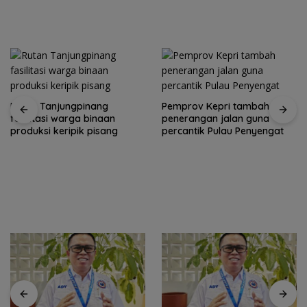
Pemprov Kepri tambah
penerangan jalan guna
percantik Pulau Penyengat
Yane Bima Arya: HAN
perkuat perhatian terhadap
tumbuh kembang anak