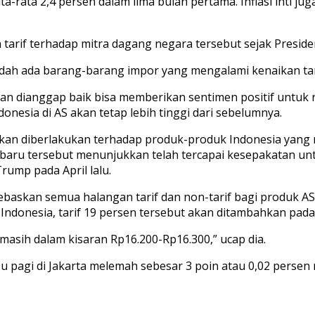
ata-rata 2,4 persen dalam lima bulan pertama. Inflasi inti 
n tarif terhadap mitra dagang negara tersebut sejak Presi
sudah ada barang-barang impor yang mengalami kenaikan tarif
engan dianggap baik bisa memberikan sentimen positif untu
onesia di AS akan tetap lebih tinggi dari sebelumnya.
akan diberlakukan terhadap produk-produk Indonesia yang
i baru tersebut menunjukkan telah tercapai kesepakatan u
rump pada April lalu.
skan semua halangan tarif dan non-tarif bagi produk AS y
i Indonesia, tarif 19 persen tersebut akan ditambahkan pad
 masih dalam kisaran Rp16.200-Rp16.300,” ucap dia.
 pagi di Jakarta melemah sebesar 3 poin atau 0,02 persen 