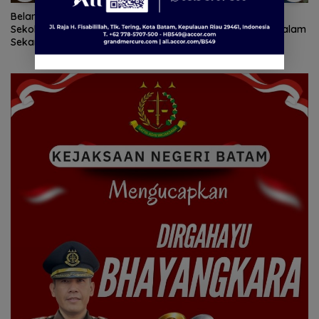
Tim SAR temukan nenek
Tim SAR gabungan car
hilang di hutan Lingga dalam
nenek 68 tahun hilang 
kondisi selamat
Lingga Kepri
g