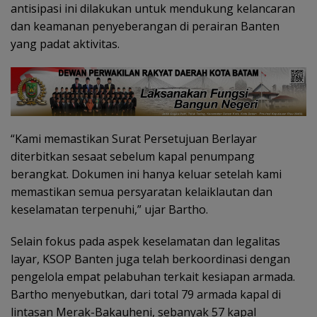
antisipasi ini dilakukan untuk mendukung kelancaran
dan keamanan penyeberangan di perairan Banten
yang padat aktivitas.
“Kami memastikan Surat Persetujuan Berlayar
diterbitkan sesaat sebelum kapal penumpang
berangkat. Dokumen ini hanya keluar setelah kami
memastikan semua persyaratan kelaiklautan dan
keselamatan terpenuhi,” ujar Bartho.
Selain fokus pada aspek keselamatan dan legalitas
layar, KSOP Banten juga telah berkoordinasi dengan
pengelola empat pelabuhan terkait kesiapan armada.
Bartho menyebutkan, dari total 79 armada kapal di
lintasan Merak-Bakauheni, sebanyak 57 kapal