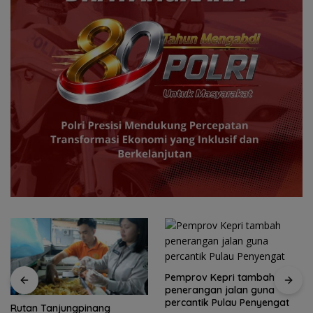
Pemprov Kepri tambah
penerangan jalan guna
percantik Pulau Penyengat
njungpinang
Yane Bima