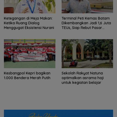
Ketegangan di Meja Makan:
Terminal Peti Kemas Batam
Ketika Ruang Dialog
Dikembangkan Jadi 1,6 Juta
Menggugat Eksistensi Nurani
TEUs, Siap Rebut Pasar
Internasional
Kesbangpol Kepri bagikan
Sekolah Rakyat Natuna
1.000 Bendera Merah Putih
optimalkan asrama haji
untuk kegiatan belajar