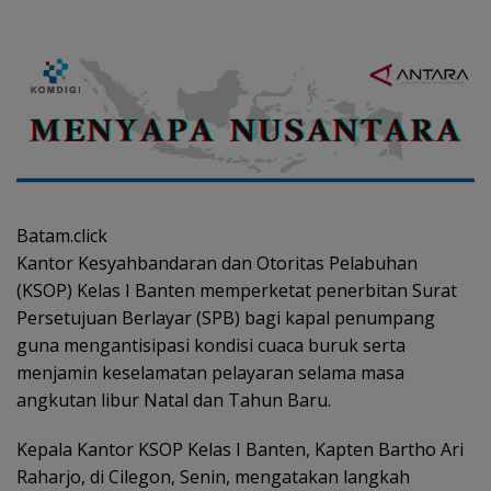
Batam.click
Kantor Kesyahbandaran dan Otoritas Pelabuhan
(KSOP) Kelas I Banten memperketat penerbitan Surat
Persetujuan Berlayar (SPB) bagi kapal penumpang
guna mengantisipasi kondisi cuaca buruk serta
menjamin keselamatan pelayaran selama masa
angkutan libur Natal dan Tahun Baru.
Kepala Kantor KSOP Kelas I Banten, Kapten Bartho Ari
Raharjo, di Cilegon, Senin, mengatakan langkah