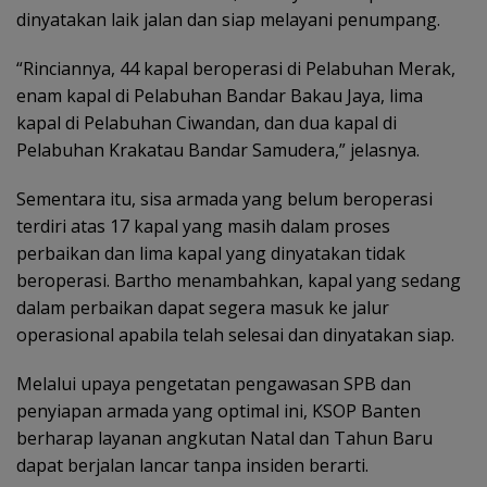
dinyatakan laik jalan dan siap melayani penumpang.
“Rinciannya, 44 kapal beroperasi di Pelabuhan Merak,
enam kapal di Pelabuhan Bandar Bakau Jaya, lima
kapal di Pelabuhan Ciwandan, dan dua kapal di
Pelabuhan Krakatau Bandar Samudera,” jelasnya.
Sementara itu, sisa armada yang belum beroperasi
terdiri atas 17 kapal yang masih dalam proses
perbaikan dan lima kapal yang dinyatakan tidak
beroperasi. Bartho menambahkan, kapal yang sedang
dalam perbaikan dapat segera masuk ke jalur
operasional apabila telah selesai dan dinyatakan siap.
Melalui upaya pengetatan pengawasan SPB dan
penyiapan armada yang optimal ini, KSOP Banten
berharap layanan angkutan Natal dan Tahun Baru
dapat berjalan lancar tanpa insiden berarti.