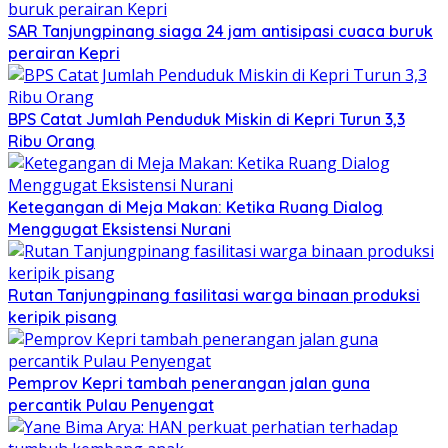
SAR Tanjungpinang siaga 24 jam antisipasi cuaca buruk
perairan Kepri
BPS Catat Jumlah Penduduk Miskin di Kepri Turun 3,3
Ribu Orang
Ketegangan di Meja Makan: Ketika Ruang Dialog
Menggugat Eksistensi Nurani
Rutan Tanjungpinang fasilitasi warga binaan produksi
keripik pisang
Pemprov Kepri tambah penerangan jalan guna
percantik Pulau Penyengat