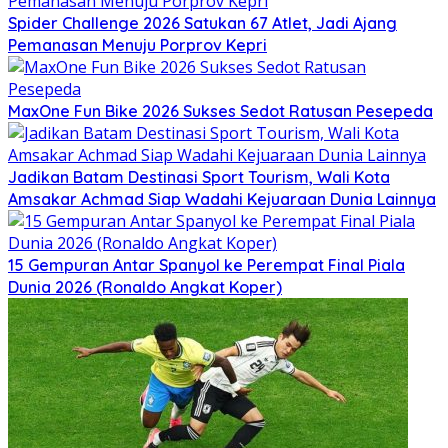
Spider Challenge 2026 Satukan 67 Atlet, Jadi Ajang
Pemanasan Menuju Porprov Kepri
MaxOne Fun Bike 2026 Sukses Sedot Ratusan Pesepeda
Jadikan Batam Destinasi Sport Tourism, Wali Kota
Amsakar Achmad Siap Wadahi Kejuaraan Dunia Lainnya
15 Gempuran Antar Spanyol ke Perempat Final Piala
Dunia 2026 (Ronaldo Angkat Koper)