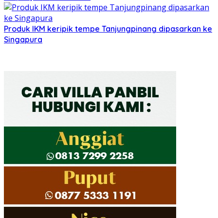
Produk IKM keripik tempe Tanjungpinang dipasarkan ke
Singapura