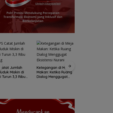
Rutan Tanjungpina
Catat Jumlah
Ketegangan di Meja
fasilitasi warga
uduk Miskin di
Makan: Ketika Ruang
binaan produksi
i Turun 3,3 Ribu
Dialog Menggugat
keripik pisang
ng
Eksistensi Nurani