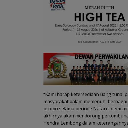
Tim SA
gabun
Tim SAR
cari ne
temukan
tahun h
nenek hilang
Belanja
di Ling
di hutan
Perlengkapa
Kepri
Lingga dalam
n Sekolah di
kondisi
Gramedia
selamat
Sekarang!
Bisa Menang
Mobil dan
Liburan ke
Jepang
“Kami harap ketersediaan uang tunai 
masyarakat dalam memenuhi berbagai 
promo selama periode Nataru, demi m
akhirnya akan mendorong pertumbuhan
Hendra Lembong dalam keterangannya 