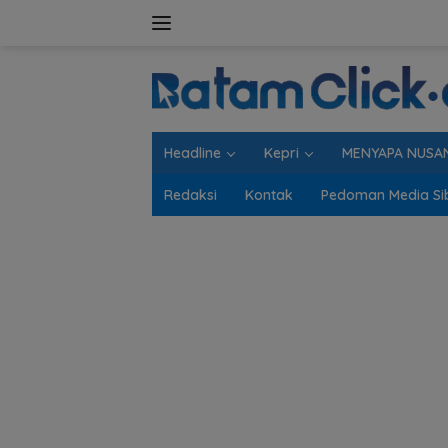
Langsung
ke
konten
Headline
Kepri
MENYAPA NUSA
Redaksi
Kontak
Pedoman Media Si