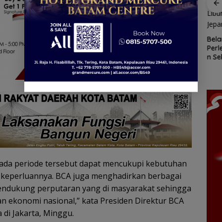
Lindungi Laut
R
dan Jaga
gan
Patroli
Ekonomi
nek 68
dialogis
Masyarakat
ilang
Polres Lingga
Pesisir
Bela
ga
perkuat
Per
Cuaca
kemitraan
n Se
Ekstrem
dengan
Gra
Lingga
masyarakat
Seka
Mengancam,
Bis
Polisi
Mobi
Ingatkan
Libu
Nelayan
Jep
Utamakan
Keselamatan
Saat Melaut
pada periode tersebut dapat mencukupi kebutuhan
keperluannya. BCA juga menghadirkan berbagai
endukung perputaran yang di masyarakat sehingga
 ekonomi nasional,” kata Presiden Direktur BCA
di Jakarta, Minggu.