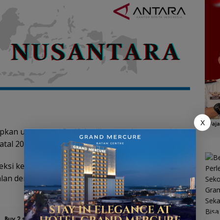
X
pkan uang tunai Rp42,1 triliun untuk memenuhi
tal 2025 dan Tahun Baru 2026 (Nataru).
yeksi kebutuhan yang meningkat dibandingkan
an dengan tren transaksi tunai yang terjaga stabil
Kawasan
Konservasi
Lingga
Disiapkan,