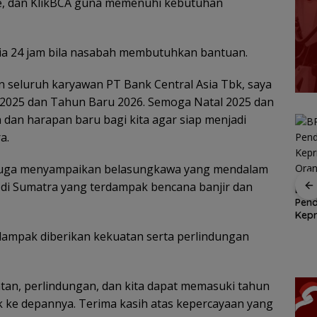
ile, dan KlikBCA guna memenuhi kebutuhan
ia 24 jam bila nasabah membutuhkan bantuan.
dan seluruh karyawan PT Bank Central Asia Tbk, saya
 2025 dan Tahun Baru 2026. Semoga Natal 2025 dan
an harapan baru bagi kita agar siap menjadi
a.
juga menyampaikan belasungkawa yang mendalam
 di Sumatra yang terdampak bencana banjir dan
SAR Tanjungpinang
ASN Tanjungpinang
BPS 
siaga 24 jam
dapat dispensasi
Pend
antisipasi cuaca buruk
antar anak hari
Kepr
Siap
perairan Kepri
pertama sekolah
Ora
n Hari
dampak diberikan kekuatan serta perlindungan
23-24
ri Selvi
RUNI
tan, perlindungan, dan kita dapat memasuki tahun
k ke depannya. Terima kasih atas kepercayaan yang