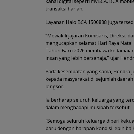
kanal digital seperti myBCA, BCA mob
transaksi harian.
Layanan Halo BCA 1500888 juga tersed
“Mewakili jajaran Komisaris, Direksi, 
mengucapkan selamat Hari Raya Natal
Tahun Baru 2026 membawa kedamaian d
insan yang lebih bersahaja,” ujar Hendr
Pada kesempatan yang sama, Hendra 
kepada masyarakat di sejumlah daerah
longsor.
Pemprov Kepri 
Gelar Peringata
Ia berharap seluruh keluarga yang ter
Anak Nasional 
dalam menghadapi musibah tersebut.
Juli 2026, Dihadi
Ananda dan SE
“Semoga seluruh keluarga diberi kekua
KMP
baru dengan harapan kondisi lebih bai