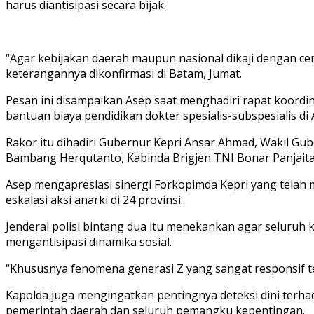
harus diantisipasi secara bijak.
“Agar kebijakan daerah maupun nasional dikaji dengan 
keterangannya dikonfirmasi di Batam, Jumat.
Pesan ini disampaikan Asep saat menghadiri rapat koordi
bantuan biaya pendidikan dokter spesialis-subspesialis di
Rakor itu dihadiri Gubernur Kepri Ansar Ahmad, Wakil G
Bambang Herqutanto, Kabinda Brigjen TNI Bonar Panjaitan
Asep mengapresiasi sinergi Forkopimda Kepri yang telah m
eskalasi aksi anarki di 24 provinsi.
Jenderal polisi bintang dua itu menekankan agar seluru
mengantisipasi dinamika sosial.
“Khususnya fenomena generasi Z yang sangat responsif terhad
Kapolda juga mengingatkan pentingnya deteksi dini terh
pemerintah daerah dan seluruh pemangku kepentingan.