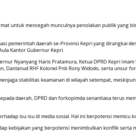
cermat untuk mencegah munculnya penolakan publik yang b
nasi pemerintah daerah se-Provinsi Kepri yang dirangkai 
 Aula Kantor Gubernur Kepri.
ubernur Nyanyang Haris Pratamura, Ketua DPRD Kepri Imam
, Danlanud RHF Kolonel Pnb Rony Widodo, serta unsur forko
enjaga stabilitas keamanan di wilayah setempat, meskipun s
h kepada daerah, DPRD dan forkopimda senantiasa terus me
ap isu-isu di media sosial. Hal ini berpotensi memicu konflik
adap kebijakan yang berpotensi menimbulkan konflik serta