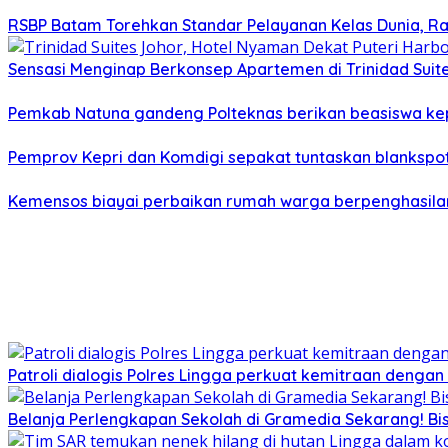
RSBP Batam Torehkan Standar Pelayanan Kelas Dunia, Ra
Sensasi Menginap Berkonsep Apartemen di Trinidad Suites
Pemkab Natuna gandeng Polteknas berikan beasiswa kep
Pemprov Kepri dan Komdigi sepakat tuntaskan blankspot
Kemensos biayai perbaikan rumah warga berpenghasilan
Patroli dialogis Polres Lingga perkuat kemitraan denga
Belanja Perlengkapan Sekolah di Gramedia Sekarang! Bi