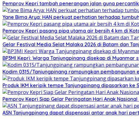
Pemprov Kepri tambah penerangan jalan guna percantik
Yane Bima Arya: HAN perkuat perhatian terhadap tumb
Pemprov Kepri pasang pipa utama air bersih 4 km di Kot
Gelar Festival Media Selat Malaka 2026 di Batam dan Ta
BP3MI Kepri: Warga Tanjungpinang disekap di Myanmar 
Kodim 0315/Tanjungpinang rampungkan pembangunan e
Produk IKM keripik tempe Tanjungpinang dipasarkan ke 
Pemprov Kepri Siap Gelar Peringatan Hari Anak Nasional 
ASN Tanjungpinang dapat dispensasi antar anak hari pe