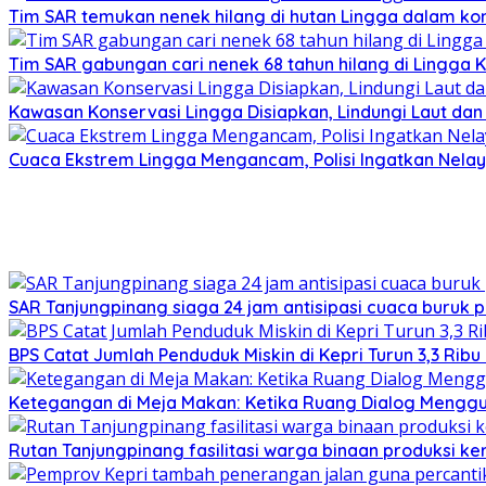
Tim SAR temukan nenek hilang di hutan Lingga dalam kon
Tim SAR gabungan cari nenek 68 tahun hilang di Lingga K
Kawasan Konservasi Lingga Disiapkan, Lindungi Laut da
Cuaca Ekstrem Lingga Mengancam, Polisi Ingatkan Nela
SAR Tanjungpinang siaga 24 jam antisipasi cuaca buruk p
BPS Catat Jumlah Penduduk Miskin di Kepri Turun 3,3 Rib
Ketegangan di Meja Makan: Ketika Ruang Dialog Menggug
Rutan Tanjungpinang fasilitasi warga binaan produksi ker