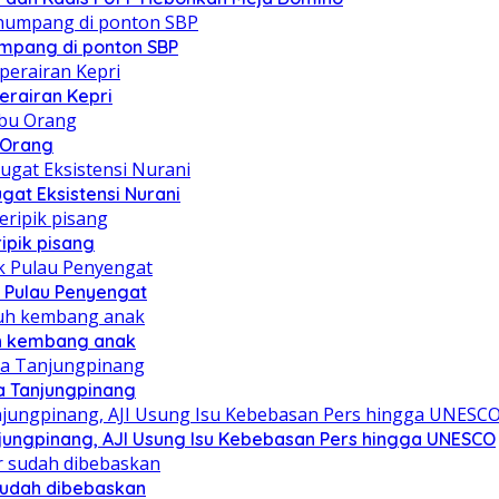
mpang di ponton SBP
erairan Kepri
u Orang
at Eksistensi Nurani
ipik pisang
 Pulau Penyengat
uh kembang anak
a Tanjungpinang
njungpinang, AJI Usung Isu Kebebasan Pers hingga UNESCO
sudah dibebaskan