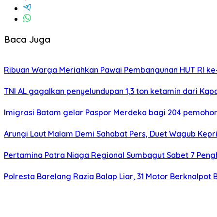
Baca Juga
Ribuan Warga Meriahkan Pawai Pembangunan HUT RI ke-
TNI AL gagalkan penyelundupan 1,3 ton ketamin dari Kap
Imigrasi Batam gelar Paspor Merdeka bagi 204 pemohon
Arungi Laut Malam Demi Sahabat Pers, Duet Wagub Kepr
Pertamina Patra Niaga Regional Sumbagut Sabet 7 Peng
Polresta Barelang Razia Balap Liar, 31 Motor Berknalpot 