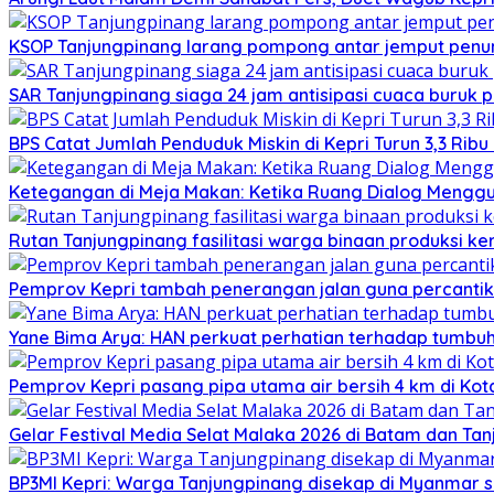
KSOP Tanjungpinang larang pompong antar jemput penu
SAR Tanjungpinang siaga 24 jam antisipasi cuaca buruk p
BPS Catat Jumlah Penduduk Miskin di Kepri Turun 3,3 Rib
Ketegangan di Meja Makan: Ketika Ruang Dialog Menggug
Rutan Tanjungpinang fasilitasi warga binaan produksi ker
Pemprov Kepri tambah penerangan jalan guna percantik
Yane Bima Arya: HAN perkuat perhatian terhadap tumb
Pemprov Kepri pasang pipa utama air bersih 4 km di Kot
Gelar Festival Media Selat Malaka 2026 di Batam dan Ta
BP3MI Kepri: Warga Tanjungpinang disekap di Myanmar 