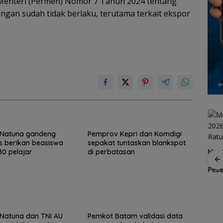
Menteri (Permen) Nomor 7 Tahun 2024 tentang
ungan sudah tidak berlaku, terutama terkait ekspor
Natuna gandeng
Pemprov Kepri dan Komdigi
s berikan beasiswa
sepakat tuntaskan blankspot
MaxO
0 pelajar
di perbatasan
Suks
Spider Challenge 2026
Pes
Satukan 67 Atlet, Jadi
 2-1
Konjen RI Johor
Ajang Pemanasan
ba ke
Dukung Family Rally
Menuju Porprov Kepri
Wisata dan
a
International Soccer
Batam Cup 2026
Natuna dan TNI AU
Pemkot Batam validasi data