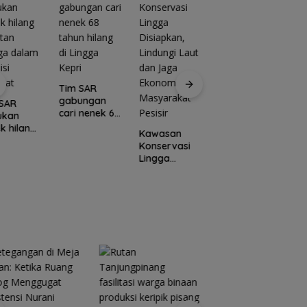
Tim SAR
gabungan
 SAR
P
cari nenek 68
ukan
d
tahun hilang
k hilang
P
Kawasan
di Lingga
utan
p
Konservasi
Cuaca
Kepri
ga dalam
k
Lingga
Ekstrem
isi
d
Disiapkan,
Lingga
amat
m
Lindungi Laut
Mengancam,
dan Jaga
Polisi
Ekonomi
Ingatkan
Masyarakat
Nelayan
Pesisir
Utamakan
Keselamatan
Saat Melaut