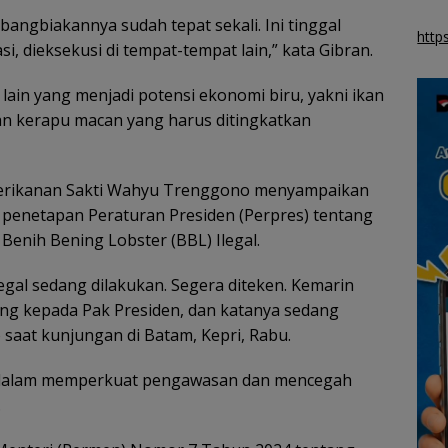
Strategis di Puteri
angbiakannya sudah tepat sekali. Ini tinggal
Harbour
http
si, dieksekusi di tempat-tempat lain,” kata Gibran.
 lain yang menjadi potensi ekonomi biru, yakni ikan
an kerapu macan yang harus ditingkatkan
 Perikanan Sakti Wahyu Trenggono menyampaikan
enetapan Peraturan Presiden (Perpres) tentang
enih Bening Lobster (BBL) Ilegal.
gal sedang dilakukan. Segera diteken. Kemarin
ng kepada Pak Presiden, dan katanya sedang
 saat kunjungan di Batam, Kepri, Rabu.
m dalam memperkuat pengawasan dan mencegah
.