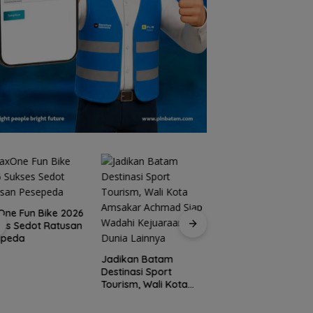
ne Fun Bike 2026
es Sedot Ratusan
epeda
15 Gempuran Anta
Spanyol ke Perem
Jadikan Batam
Final Piala Dunia 2
Destinasi Sport
(Ronaldo Angkat
Tourism, Wali Kota
Koper)
Amsakar Achmad
Siap Wadahi