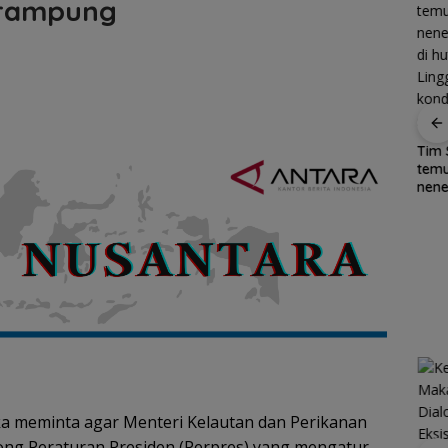
 rampung
Patroli
Tim
dialogis
tem
Polres Lingga
nene
an
Belanja
perkuat
di h
vasi
Perlengkapa
Cuaca
kemitraan
Ling
n Sekolah di
Ekstrem
dengan
kond
an,
Gramedia
Lingga
masyarakat
sel
i Laut
Sekarang!
Mengancam,
ga
Bisa Menang
Polisi
i
Mobil dan
Ingatkan
akat
Liburan ke
Nelayan
Jepang
Utamakan
Keselamatan
Saat Melaut
a meminta agar Menteri Kelautan dan Perikanan
ng Peraturan Presiden (Perpres) yang mengatur