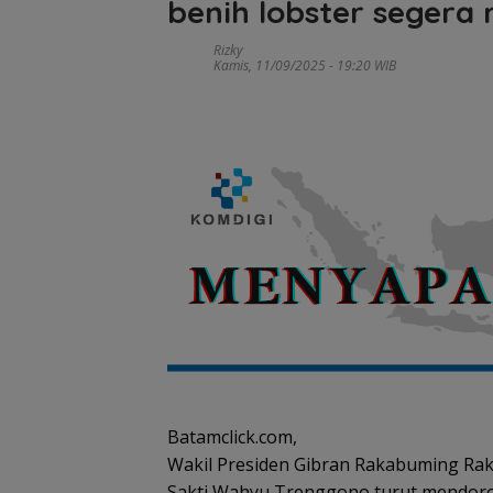
benih lobster segera
Rizky
Kamis, 11/09/2025 - 19:20 WIB
Tim SAR
gabungan
Tim SAR
cari nenek 68
temukan
tahun hilang
nenek hilang
Belanja
Kawas
di Lingga
di hutan
Perlengkapa
Konser
Kepri
Lingga dalam
n Sekolah di
Lingga
kondisi
Gramedia
Disiapk
selamat
Sekarang!
Lindung
Bisa Menang
dan Ja
Mobil dan
Ekonom
Liburan ke
Masyar
Jepang
Pesisir
Batamclick.com,
Wakil Presiden Gibran Rakabuming Rak
Sakti Wahyu Trenggono turut mendoro