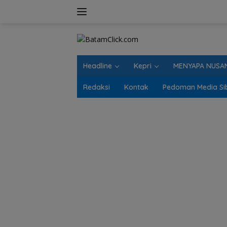
Langsung
ke
konten
Headline
Kepri
MENYAPA NUSA
Redaksi
Kontak
Pedoman Media Si