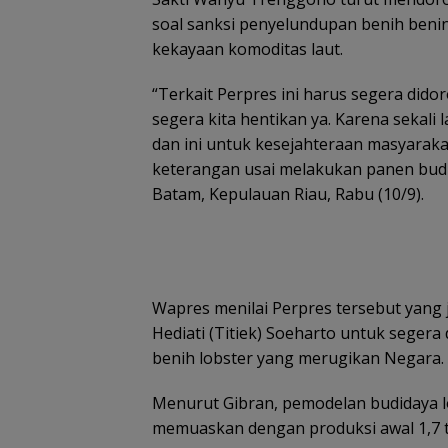
ASN Tanjungpin
soal sanksi penyelundupan benih beni
dapat dispensas
kekayaan komoditas laut.
antar anak hari
Pemprov Kepri Siap
pertama sekola
Gelar Peringatan Hari
“Terkait Perpres ini harus segera did
Anak Nasional 23-24
Juli 2026, Dihadiri Selvi
segera kita hentikan ya. Karena sekali la
Ananda dan SERUNI
dan ini untuk kesejahteraan masyaraka
KMP
keterangan usai melakukan panen budid
Batam, Kepulauan Riau, Rabu (10/9).
Pemkab Natuna dan
Pemkot Batam
Wapres menilai Perpres tersebut yang j
TNI AU gelar operasi
validasi data gu
Hediati (Titiek) Soeharto untuk segera
bibir sumbing gratis
petakan kebutu
benih lobster yang merugikan Negara.
tenaga pendidi
Menurut Gibran, pemodelan budidaya l
memuaskan dengan produksi awal 1,7 t