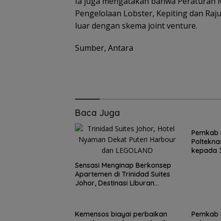
Ia juga mengatakan bahwa Peraturan 
Pengelolaan Lobster, Kepiting dan Raj
luar dengan skema joint venture.
Sumber, Antara
Baca Juga
Pemkab 
Poltekna
kepada 3
Sensasi Menginap Berkonsep
15 Gempuran Antar
Brazil Vs Jepang
Apartemen di Trinidad Suites
Spanyol ke Perempat
Melangkah Sam
Johor, Destinasi Liburan
Final Piala Dunia 2026
16 Besar dan
Keluarga Strategis di Puteri
(Ronaldo Angkat
Gugurnya Bung
Harbour
Koper)
Sakura
Kemensos biayai perbaikan
Pemkab 