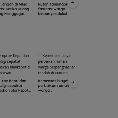
Pemprov Kepri
gangan di Meja
Rutan Tanjungpinang
tambah penerang
n: Ketika Ruang
fasilitasi warga
jalan guna percant
log Menggugat
binaan produksi
Pulau Penyengat
stensi Nurani
keripik pisang
Pemkab Natuna d
TNI AU gelar opera
rov Kepri dan
Kemensos biayai
bibir sumbing grati
igi sepakat
perbaikan rumah
askan blankspot
warga
erbatasan
berpenghasilan
rendah di Natuna