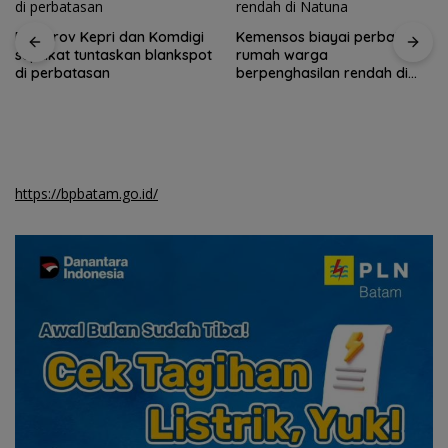
Pemprov Kepri dan Komdigi
Kemensos biayai perbaikan
sepakat tuntaskan blankspot
rumah warga
di perbatasan
berpenghasilan rendah di
Natuna
https://bpbatam.go.id/