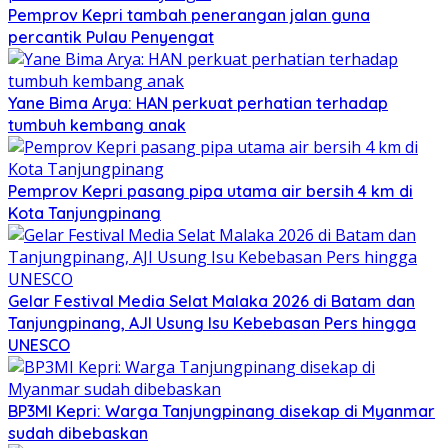
Pemprov Kepri tambah penerangan jalan guna
percantik Pulau Penyengat
Yane Bima Arya: HAN perkuat perhatian terhadap
tumbuh kembang anak
Pemprov Kepri pasang pipa utama air bersih 4 km di
Kota Tanjungpinang
Gelar Festival Media Selat Malaka 2026 di Batam dan
Tanjungpinang, AJI Usung Isu Kebebasan Pers hingga
UNESCO
BP3MI Kepri: Warga Tanjungpinang disekap di Myanmar
sudah dibebaskan