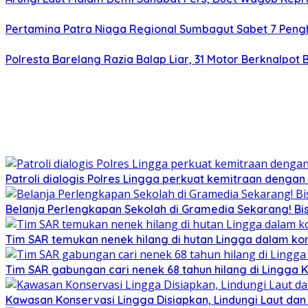
Pertamina Patra Niaga Regional Sumbagut Sabet 7 Peng
Polresta Barelang Razia Balap Liar, 31 Motor Berknalpot 
Patroli dialogis Polres Lingga perkuat kemitraan denga
Belanja Perlengkapan Sekolah di Gramedia Sekarang! Bi
Tim SAR temukan nenek hilang di hutan Lingga dalam kon
Tim SAR gabungan cari nenek 68 tahun hilang di Lingga K
Kawasan Konservasi Lingga Disiapkan, Lindungi Laut da