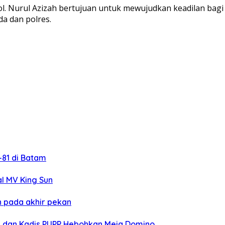
 Pol. Nurul Azizah bertujuan untuk mewujudkan keadilan bag
a dan polres.
81 di Batam
al MV King Sun
 pada akhir pekan
i dan Kadis PUPP Hebohkan Meja Domino