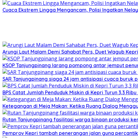
Cuaca Ekstrem Lingga Mengancam, Polisi Ingatkan Nela
Arungi Laut Malam Demi Sahabat Pers, Duet Wagub Kepr
KSOP Tanjungpinang larang pompong antar jemput penu
SAR Tanjungpinang siaga 24 jam antisipasi cuaca buruk p
BPS Catat Jumlah Penduduk Miskin di Kepri Turun 3,3 Rib
Ketegangan di Meja Makan: Ketika Ruang Dialog Menggug
Rutan Tanjungpinang fasilitasi warga binaan produksi ker
Pemprov Kepri tambah penerangan jalan guna percantik