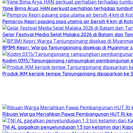
Yane Bima Arya: HAN perkuat perhatian terhadap tumb
Pemprov Kepri pasang pipa utama air bersih 4 km di Kot
Gelar Festival Media Selat Malaka 2026 di Batam dan Ta
BP3MI Kepri: Warga Tanjungpinang disekap di Myanmar 
Kodim 0315/Tanjungpinang rampungkan pembangunan e
Produk IKM keripik tempe Tanjungpinang dipasarkan ke 
Ribuan Warga Meriahkan Pawai Pembangunan HUT RI ke-
TNI AL gagalkan penyelundupan 1,3 ton ketamin dari Kap