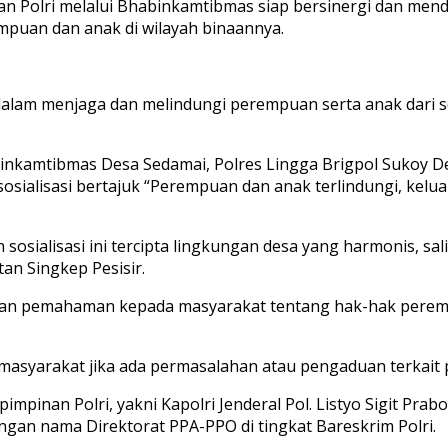
n Polri melalui Bhabinkamtibmas siap bersinergi dan me
puan dan anak di wilayah binaannya.
dalam menjaga dan melindungi perempuan serta anak dari se
binkamtibmas Desa Sedamai, Polres Lingga Brigpol Sukoy
sialisasi bertajuk “Perempuan dan anak terlindungi, kelu
sosialisasi ini tercipta lingkungan desa yang harmonis, sa
n Singkep Pesisir.
rikan pemahaman kepada masyarakat tentang hak-hak pere
masyarakat jika ada permasalahan atau pengaduan terkait 
impinan Polri, yakni Kapolri Jenderal Pol. Listyo Sigit 
ngan nama Direktorat PPA-PPO di tingkat Bareskrim Polri.