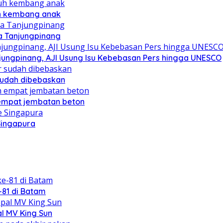
uh kembang anak
a Tanjungpinang
njungpinang, AJI Usung Isu Kebebasan Pers hingga UNESCO
sudah dibebaskan
mpat jembatan beton
Singapura
81 di Batam
al MV King Sun