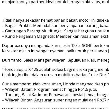
menjadikannya partner ideal untuk beragam aktivitas, mul
Tidak hanya sekadar hemat bahan bakar, motor ini dibekal
– Bagasi Praktis: Memudahkan penyimpanan barang bawa
– Gantungan Barang Multifungsi: Sangat berguna untuk mo
– Kunci Pengaman Magnetik: Memberikan rasa aman ekstra s
Dapur pacunya mengandalkan mesin 125cc SOHC berteknolo
Karakter mesin ini sangat nyaman, baik untuk perjalanan j
Duri Yanto, Sales Manager wilayah Kepulauan Riau, mene
“Honda Supra X 125 adalah solusi bagi mereka yang memb
tidak ingin ribet dalam urusan mobilitas harian,” ujar Duri 
Guna mempermudah konsumen, Honda menghadirkan pro
– Wilayah Batam: Program hemat hingga Rp1,6 juta.
– Tanjung Balai Karimun: Penawaran spesial hemat hingga 
– Wilayah Bintan: Angsuran super ringan mulai dari Rp27 ri