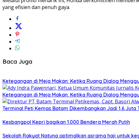
Melalui promo menarik ini, Honda berkomitmen memberik
yang efisien dan penuh gaya.
Baca Juga
Ketegangan di Meja Makan: Ketika Ruang Dialog Menggug
Ketegangan di Meja Makan: Ketika Ruang Dialog Menggug
Terminal Peti Kemas Batam Dikembangkan Jadi 1,6 Juta T
Kesbangpol Kepri bagikan 1.000 Bendera Merah Putih
Sekolah Rakyat Natuna optimalkan asrama haji untuk keg