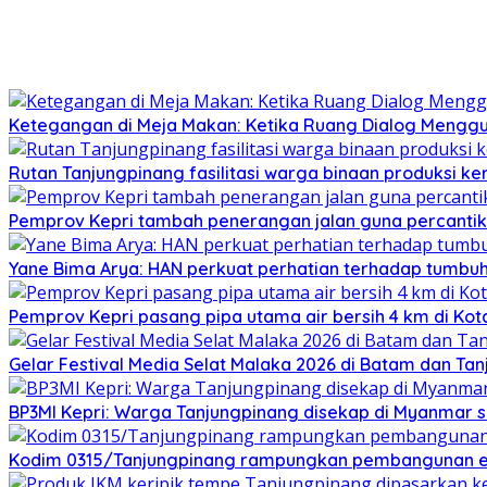
Ketegangan di Meja Makan: Ketika Ruang Dialog Menggug
Rutan Tanjungpinang fasilitasi warga binaan produksi ker
Pemprov Kepri tambah penerangan jalan guna percantik
Yane Bima Arya: HAN perkuat perhatian terhadap tumb
Pemprov Kepri pasang pipa utama air bersih 4 km di Kot
Gelar Festival Media Selat Malaka 2026 di Batam dan Ta
BP3MI Kepri: Warga Tanjungpinang disekap di Myanmar 
Kodim 0315/Tanjungpinang rampungkan pembangunan e