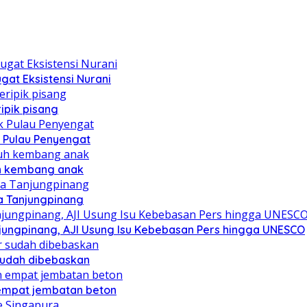
at Eksistensi Nurani
ipik pisang
 Pulau Penyengat
uh kembang anak
a Tanjungpinang
njungpinang, AJI Usung Isu Kebebasan Pers hingga UNESCO
sudah dibebaskan
mpat jembatan beton