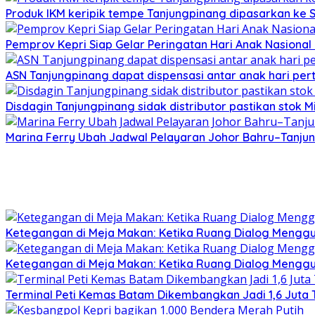
Produk IKM keripik tempe Tanjungpinang dipasarkan ke 
Pemprov Kepri Siap Gelar Peringatan Hari Anak Nasional 
ASN Tanjungpinang dapat dispensasi antar anak hari pe
Disdagin Tanjungpinang sidak distributor pastikan stok 
Marina Ferry Ubah Jadwal Pelayaran Johor Bahru–Tanjung
Ketegangan di Meja Makan: Ketika Ruang Dialog Menggug
Ketegangan di Meja Makan: Ketika Ruang Dialog Menggug
Terminal Peti Kemas Batam Dikembangkan Jadi 1,6 Juta T