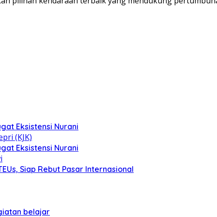
an pilihan kendaraan terbaik yang mendukung pertumbuha
at Eksistensi Nurani
at Eksistensi Nurani
EUs, Siap Rebut Pasar Internasional
iatan belajar