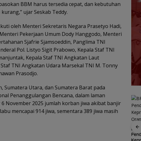
, pasokan BBM harus tersedia cepat, dan kebutuhan
i kurang,” ujar Seskab Teddy.
ikuti oleh Menteri Sekretaris Negara Prasetyo Hadi,
a, Menteri Pekerjaan Umum Dody Hanggodo, Menteri
rtahanan Sjafrie Sjamsoeddin, Panglima TNI
nderal Pol. Listyo Sigit Prabowo, Kepala Staf TNI
manjuntak, Kepala Staf TNI Angkatan Laut
Staf TNI Angkatan Udara Marsekal TNI M. Tonny
mawan Prasodjo.
h, Sumatera Utara, dan Sumatera Barat pada
ional Penanggulangan Bencana, dalam laman
 6 November 2025 jumlah korban jiwa akibat banjir
abu mencapai 914 jiwa, sementara 389 jiwa masih
SAR Tanjungpinang
ASN Tanjungpinang
BPS 
siaga 24 jam
dapat dispensasi
Pend
antisipasi cuaca buruk
antar anak hari
Kepr