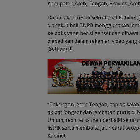
Kabupaten Aceh, Tengah, Provinsi Aceh
Dalam akun resmi Sekretariat Kabinet, 
diangkut heli BNPB menggunakan metode 
ke boks yang berisi genset dan dibawa
diabadikan dalam rekaman video yang d
Tim SA
(Setkab) RI.
gabun
Tim SAR
cari ne
temukan
tahun h
nenek hilang
Belanja
di Ling
di hutan
Perlengkapa
Kepri
Lingga dalam
n Sekolah di
kondisi
Gramedia
selamat
Sekarang!
Bisa Menang
Mobil dan
“Takengon, Aceh Tengah, adalah salah 
Liburan ke
akibat longsor dan jembatan putus di 
Jepang
Umum, red.) terus memperbaiki seluruh
listrik serta membuka jalur darat sece
Kabinet.