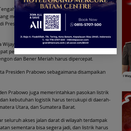
Tengah dan Kabupaten Bener Meriah menjadi
ang menjadi sorotan Presiden Prabowo Subianto
adi Presiden, Bukit Hambalang, Kabupaten Bogor,
 Wijaya, saat dihubungi selepas rapat di Jakarta,
pat pemulihan akses darat di daerah-daerah
ngon dan Bener Meriah harus dipercepat.
 kata Presiden Prabowo sebagaimana disampaikan
iden Prabowo juga memerintahkan pasokan listrik
dan kebutuhan logistik harus tercukupi di daerah-
matera Utara, dan Sumatera Barat.
seluruh akses jalan darat di wilayah terdampak
tan sementara bisa segera jadi, dan listrik harus