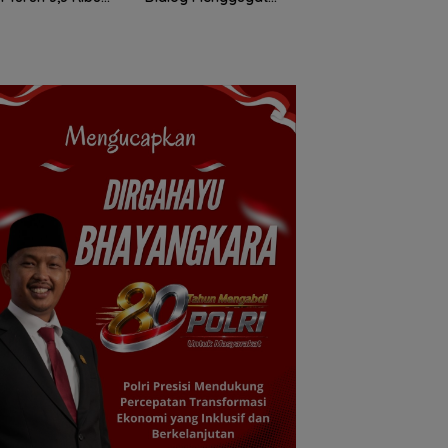
keripik pisang
ng
Eksistensi Nurani