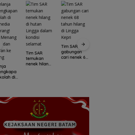
Tim SAR
gabungan
Tim SAR
cari nenek 68
temukan
tahun hilang
nenek hilang
nja
Kawasan
di Lingga
di hutan
lengkapa
Konservasi
C
Kepri
Lingga dalam
kolah di
Lingga
E
kondisi
media
Disiapkan,
L
selamat
rang!
Lindungi Laut
M
a Menang
dan Jaga
Po
l dan
Ekonomi
I
ran ke
Masyarakat
N
ang
Pesisir
U
K
S