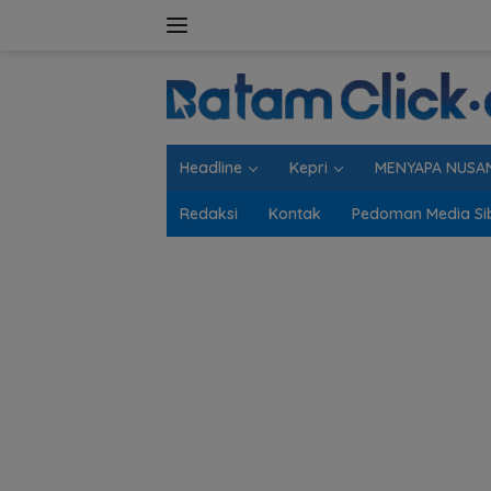
Langsung
ke
konten
Headline
Kepri
MENYAPA NUSA
Redaksi
Kontak
Pedoman Media Si