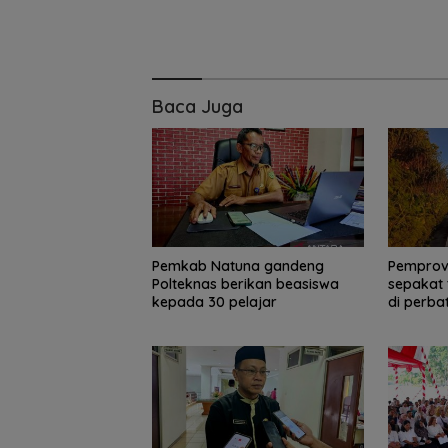
Pemprov Kepri 
Gelar Peringata
Anak Nasional 
Juli 2026, Dihadi
Ananda dan SE
KMP
Baca Juga
Pemkab Natuna gandeng
Pemprov
Polteknas berikan beasiswa
sepakat 
kepada 30 pelajar
di perba