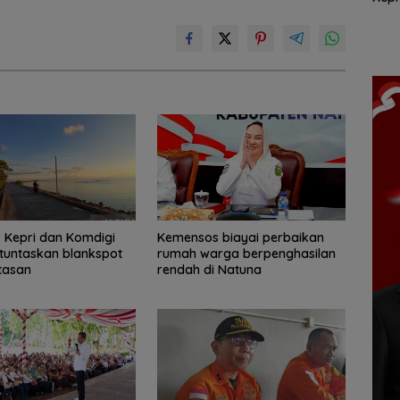
Siap
perairan Kepri
pertama sekolah
Ora
n Hari
23-24
ri Selvi
RUNI
 Kepri dan Komdigi
Kemensos biayai perbaikan
tuntaskan blankspot
rumah warga berpenghasilan
tasan
rendah di Natuna