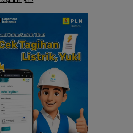
s://bpbatam.go.id/