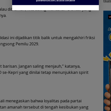
http
alau dibiarkan, kita saling mencakar. Diskusi yang
nya.
i ini dijadikan titik balik untuk mengakhiri friksi
ngsong Pemilu 2029.
 barisan. Jangan saling menjauh,” katanya,
e-Kepri yang dinilai tetap menunjukkan spirit
i menegaskan bahwa loyalitas pada partai
an amanah tersebut di tengah kesibukan yang