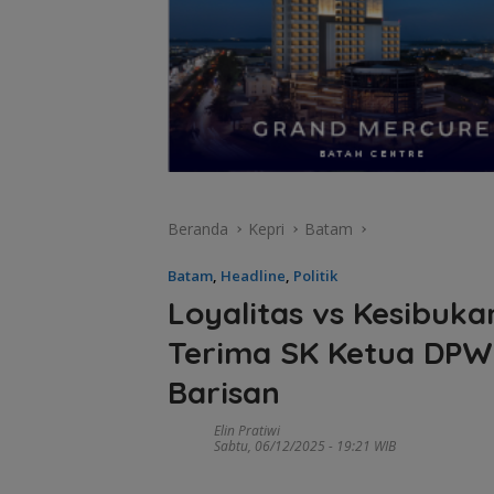
Beranda
Kepri
Batam
Batam
,
Headline
,
Politik
Loyalitas vs Kesibuka
Terima SK Ketua DPW
Barisan
Elin Pratiwi
Sabtu, 06/12/2025 - 19:21 WIB