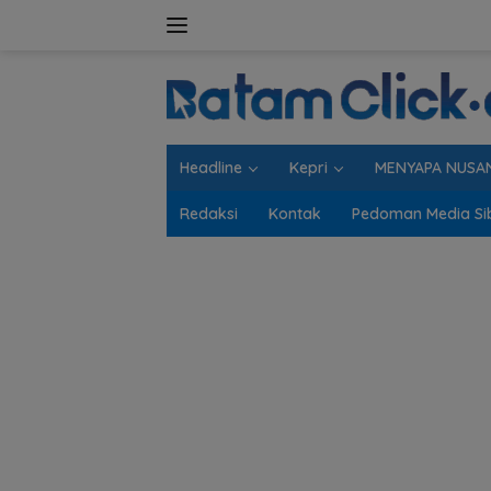
Langsung
ke
konten
Headline
Kepri
MENYAPA NUSA
Redaksi
Kontak
Pedoman Media Si