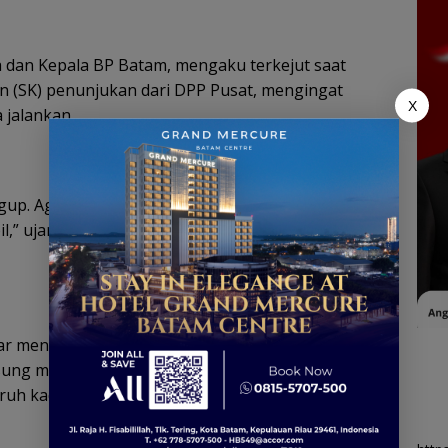
a dan Kepala BP Batam, mengaku terkejut saat
n (SK) penunjukan dari DPP Pusat, mengingat
X
 jalankan.
gup. Agenda saya dari pagi sampai tengah malam.
bil,” ujarnya, menekankan beratnya amanah
akar menegaskan amanah dari Ketua Umum adalah
ng menyinggung isu friksi internal yang
ruh kader menghentikannya.