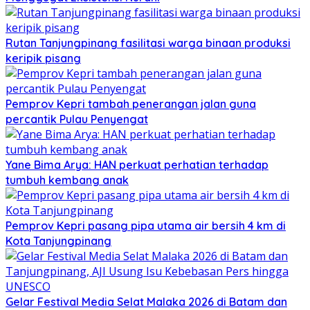
Rutan Tanjungpinang fasilitasi warga binaan produksi
keripik pisang
Pemprov Kepri tambah penerangan jalan guna
percantik Pulau Penyengat
Yane Bima Arya: HAN perkuat perhatian terhadap
tumbuh kembang anak
Pemprov Kepri pasang pipa utama air bersih 4 km di
Kota Tanjungpinang
Gelar Festival Media Selat Malaka 2026 di Batam dan