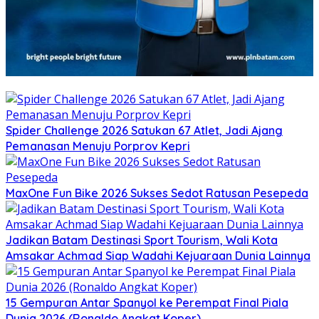
Spider Challenge 2026 Satukan 67 Atlet, Jadi Ajang
Pemanasan Menuju Porprov Kepri
MaxOne Fun Bike 2026 Sukses Sedot Ratusan Pesepeda
Jadikan Batam Destinasi Sport Tourism, Wali Kota
Amsakar Achmad Siap Wadahi Kejuaraan Dunia Lainnya
15 Gempuran Antar Spanyol ke Perempat Final Piala
Dunia 2026 (Ronaldo Angkat Koper)