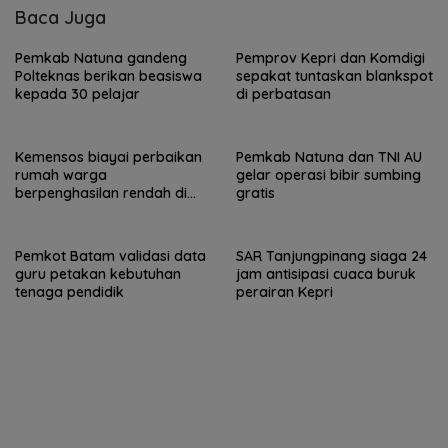
Baca Juga
Pemkab Natuna gandeng
Pemprov Kepri dan Komdigi
Polteknas berikan beasiswa
sepakat tuntaskan blankspot
kepada 30 pelajar
di perbatasan
Kemensos biayai perbaikan
Pemkab Natuna dan TNI AU
rumah warga
gelar operasi bibir sumbing
berpenghasilan rendah di
gratis
Natuna
Pemkot Batam validasi data
SAR Tanjungpinang siaga 24
guru petakan kebutuhan
jam antisipasi cuaca buruk
tenaga pendidik
perairan Kepri