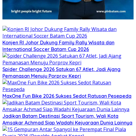
Konjen RI Johor Dukung Family Rally Wisata dan
International Soccer Batam Cup 2026
Spider Challenge 2026 Satukan 67 Atlet, Jadi Ajang
Pemanasan Menuju Porprov Kepri
MaxOne Fun Bike 2026 Sukses Sedot Ratusan Pesepeda
Jadikan Batam Destinasi Sport Tourism, Wali Kota
Amsakar Achmad Siap Wadahi Kejuaraan Dunia Lainnya