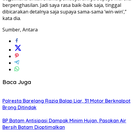
berpenghasilan. Jadi saya rasa baik-baik saja, tinggal
dibicarakan detalnya saja supaya sama-sama ‘win-win’,”
kata dia.
Sumber, Antara
Baca Juga
Polresta Barelang Razia Balap Liar, 31 Motor Berknalpot
Brong Ditindak
BP Batam Antisipasi Dampak Minim Hujan, Pasokan Air
Bersih Batam Dioptimalkan