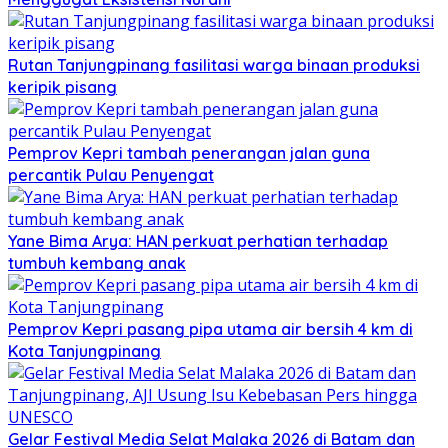
Rutan Tanjungpinang fasilitasi warga binaan produksi
keripik pisang
Pemprov Kepri tambah penerangan jalan guna
percantik Pulau Penyengat
Yane Bima Arya: HAN perkuat perhatian terhadap
tumbuh kembang anak
Pemprov Kepri pasang pipa utama air bersih 4 km di
Kota Tanjungpinang
Gelar Festival Media Selat Malaka 2026 di Batam dan