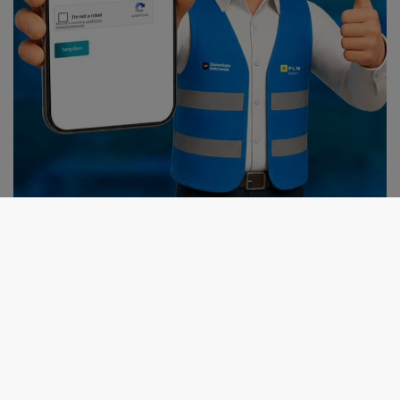
MaxOne Fun Bike 2026
Sukses Sedot Ratusan
Spider Challenge 2026
Pesepeda
Satukan 67 Atlet, Jadi Ajang
Pemanasan Menuju Porprov