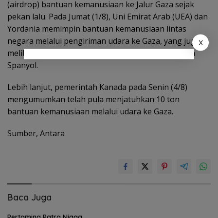
(airdrop) bantuan kemanusiaan ke Jalur Gaza sejak
pekan lalu. Pada Jumat (1/8), Uni Emirat Arab (UEA) dan
Yordania memimpin bantuan kemanusiaan lintas
negara melalui pengiriman udara ke Gaza, yang juga
X
melibatkan pesawat dari Prancis, Jerman, Italia, dan
Spanyol.
Lebih lanjut, pemerintah Kanada pada Senin (4/8)
mengumumkan telah pula menjatuhkan 10 ton
bantuan kemanusiaan melalui udara ke Gaza.
Sumber, Antara
Baca Juga
Pertamina Patra Niaga