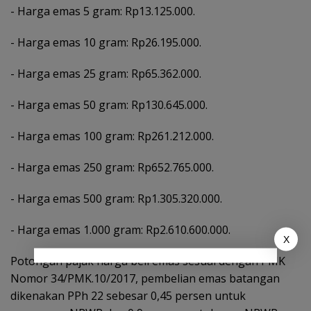
‎- ⁠Harga emas 5 gram: Rp13.125.000.
‎- ⁠Harga emas 10 gram: Rp26.195.000.
‎- Harga emas 25 gram: Rp65.362.000.
‎- ⁠Harga emas 50 gram: Rp130.645.000.
‎- ⁠Harga emas 100 gram: Rp261.212.000.
‎- ⁠Harga emas 250 gram: Rp652.765.000.
‎- ⁠Harga emas 500 gram: Rp1.305.320.000.
‎- ⁠Harga emas 1.000 gram: Rp2.610.600.000.
X
Potongan pajak harga beli emas sesuai dengan PMK
Nomor 34/PMK.10/2017, pembelian emas batangan
dikenakan PPh 22 sebesar 0,45 persen untuk