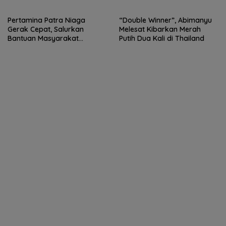
Pertamina Patra Niaga
“Double Winner”, Abimanyu
Gerak Cepat, Salurkan
Melesat Kibarkan Merah
Bantuan Masyarakat
Putih Dua Kali di Thailand
Terdampak Bencana Banjir
di Sumatera Barat