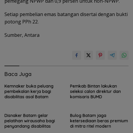
pemegang NPWP dan 0,9 persen untuk non-NPWP.
‎Setiap pembelian emas batangan disertai dengan bukti
potong PPh 22.
Sumber, Antara
Baca Juga
Kemnaker buka peluang
Pemkab Bintan lakukan
pembekalan kerja bagi
seleksi calon direktur dan
disabilitas asal Batam
komisaris BUMD
Disnaker Batam gelar
Bulog Batam jaga
pelatihan wirausaha bagi
ketersediaan beras premium
penyandang disabilitas
di mitra ritel modern