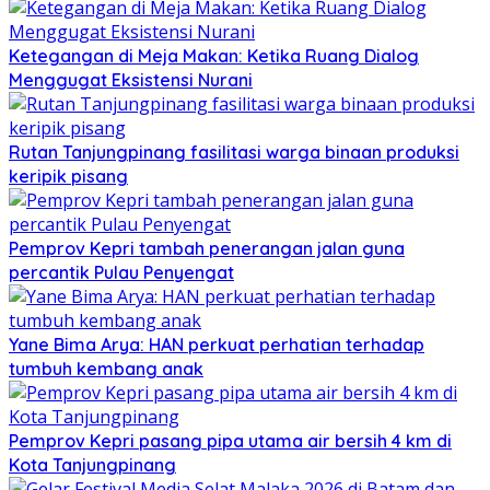
Ketegangan di Meja Makan: Ketika Ruang Dialog
Menggugat Eksistensi Nurani
Rutan Tanjungpinang fasilitasi warga binaan produksi
keripik pisang
Pemprov Kepri tambah penerangan jalan guna
percantik Pulau Penyengat
Yane Bima Arya: HAN perkuat perhatian terhadap
tumbuh kembang anak
Pemprov Kepri pasang pipa utama air bersih 4 km di
Kota Tanjungpinang