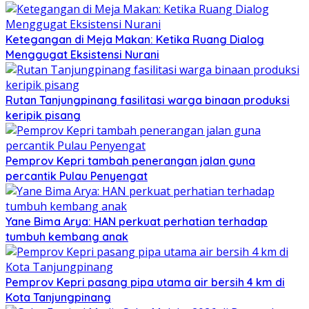
Ketegangan di Meja Makan: Ketika Ruang Dialog
Menggugat Eksistensi Nurani
Rutan Tanjungpinang fasilitasi warga binaan produksi
keripik pisang
Pemprov Kepri tambah penerangan jalan guna
percantik Pulau Penyengat
Yane Bima Arya: HAN perkuat perhatian terhadap
tumbuh kembang anak
Pemprov Kepri pasang pipa utama air bersih 4 km di
Kota Tanjungpinang