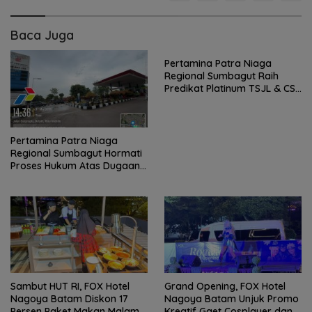
Baca Juga
Pertamina Patra Niaga
Regional Sumbagut Raih
Predikat Platinum TSJL & CSR
Award 2026, Bukti Nyata
Komitmen Keberlanjutan
Pertamina Patra Niaga
Regional Sumbagut Hormati
Proses Hukum Atas Dugaan
Pelanggaran Penyaluran
BBM di Batam
Sambut HUT RI, FOX Hotel
Grand Opening, FOX Hotel
Nagoya Batam Diskon 17
Nagoya Batam Unjuk Promo
Persen Paket Makan Malam
Kreatif Gaet Cosplayer dan