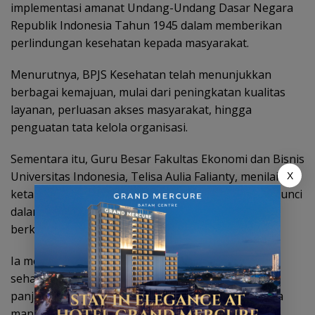
implementasi amanat Undang-Undang Dasar Negara
Republik Indonesia Tahun 1945 dalam memberikan
perlindungan kesehatan kepada masyarakat.
Menurutnya, BPJS Kesehatan telah menunjukkan
berbagai kemajuan, mulai dari peningkatan kualitas
layanan, perluasan akses masyarakat, hingga
penguatan tata kelola organisasi.
Sementara itu, Guru Besar Fakultas Ekonomi dan Bisnis
Universitas Indonesia, Telisa Aulia Falianty, menilai
X
ketahanan pembiayaan Program JKN merupakan kunci
dalam membangun sistem kesehatan yang
berkelanjutan, efisien, dan inklusif.
Ia menegaskan bahwa pembiayaan kesehatan
seharusnya dipandang sebagai investasi jangka
panjang untuk meningkatkan kualitas sumber daya
manusia, produktivitas nasional, dan pertumbuhan