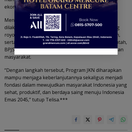
ekonomi.
Menurut Telisa, penguatan pembiayaan JKN perlu
dilakukan melalui reformasi sistem berbasis gotong
royong, peningkatan efisiensi pelayanan kesehatan,
serta kolaborasi yang semakin erat antara pemerintah,
BPJS Kesehatan, fasilitas kesehatan, dunia usaha, dan
masyarakat.
“Dengan langkah tersebut, Program JKN diharapkan
mampu menjaga keberlanjutannya sekaligus menjadi
fondasi dalam mewujudkan masyarakat Indonesia yang
sehat, produktif, dan berdaya saing menuju Indonesia
Emas 2045,” tutup Telisa.***