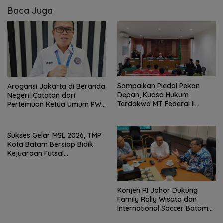
Baca Juga
Sampaikan Pledoi Pekan
Arogansi Jakarta di Beranda
Depan, Kuasa Hukum
Negeri: Catatan dari
Terdakwa MT Federal II
Pertemuan Ketua Umum PWI
Harapkan Keadilan
dan KJK di Batam
Sukses Gelar MSL 2026, TMP
Kota Batam Bersiap Bidik
Kejuaraan Futsal
Internasional
Konjen RI Johor Dukung
Family Rally Wisata dan
International Soccer Batam
Cup 2026