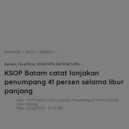
Beranda
Kepri
Batam
Batam
,
Headline
,
MENYAPA NUSANTARA
KSOP Batam catat lonjakan
penumpang 41 persen selama libur
panjang
Rizky
-
KSOP Batam Catat Lonjakan Penumpang 41 Persen Selama
Libur Panjang
Rabu, 03/06/2026 - 15:30 WIB