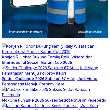
Konjen RI Johor Dukung Family Rally Wisata dan
International Soccer Batam Cup 2026
Spider Challenge 2026 Satukan 67 Atlet, Jadi Ajang
Pemanasan Menuju Porprov Kepri
MaxOne Fun Bike 2026 Sukses Sedot Ratusan Pesepeda