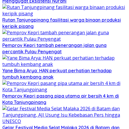
Menggugat Eksistensi Nurani
Rutan Tanjungpinang fasilitasi warga binaan produksi
keripik pisang
Pemprov Kepri tambah penerangan jalan guna
percantik Pulau Penyengat
Yane Bima Arya: HAN perkuat perhatian terhadap
tumbuh kembang anak
Pemprov Kepri pasang pipa utama air bersih 4 km di
Kota Tanjungpinang
Gelar Festival Media Selat Malaka 2026 di Batam dan