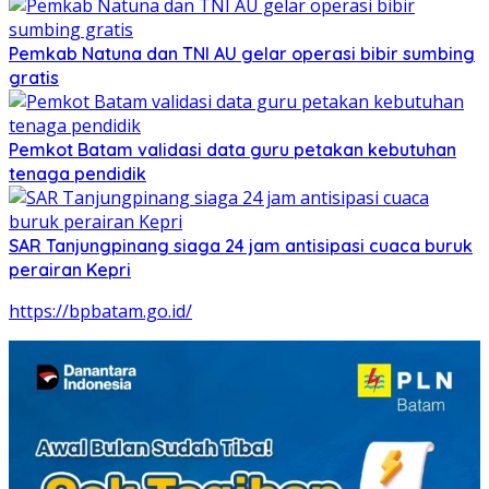
Pemkab Natuna dan TNI AU gelar operasi bibir sumbing
gratis
Pemkot Batam validasi data guru petakan kebutuhan
tenaga pendidik
SAR Tanjungpinang siaga 24 jam antisipasi cuaca buruk
perairan Kepri
https://bpbatam.go.id/