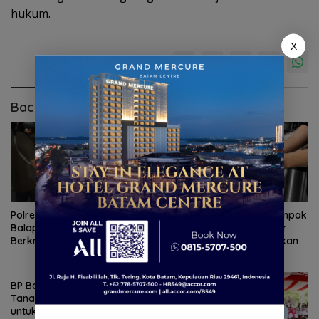
hukum.
X
Baca Juga
Polresta Barelang Razia
BP Batam Antisipasi Dampak
Balap Liar, 31 Motor
Minim Hujan, Pasokan Air
Berknalpot Brong Ditindak
Bersih Batam Dioptimalkan
BP Batam dan McDermott
Tanam 400 Bambu Betung
untuk Jaga Sumber Air