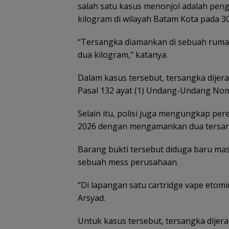
salah satu kasus menonjol adalah pen
kilogram di wilayah Batam Kota pada 3
“Tersangka diamankan di sebuah rumah
dua kilogram,” katanya.
Tim SAR
gabungan
Dalam kasus tersebut, tersangka dijerat 
Patroli
cari nenek 68
dialogi
Pasal 132 ayat (1) Undang-Undang Nom
tahun hilang
ang
Polres 
Kawasan
di Lingga
perkua
Konservasi
Cuaca
Selain itu, polisi juga mengungkap p
Kepri
lam
kemitr
Lingga
Ekstrem
denga
2026 dengan mengamankan dua tersang
Disiapkan,
Lingga
masyar
Lindungi Laut
Mengancam,
dan Jaga
Barang bukti tersebut diduga baru mas
Polisi
Ekonomi
Ingatkan
sebuah mess perusahaan.
Masyarakat
Nelayan
Pesisir
Utamakan
“Di lapangan satu cartridge vape etomida
Keselamatan
Saat Melaut
Arsyad.
Untuk kasus tersebut, tersangka dijerat