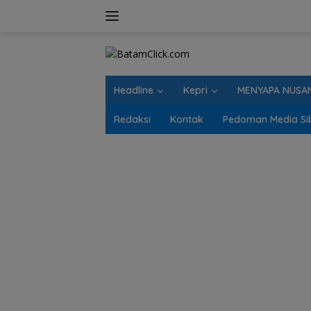
Langsung
ke
konten
Headline
Kepri
MENYAPA NUSA
Redaksi
Kontak
Pedoman Media Si