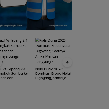
Spider Challenge 2
Satukan 67 Atlet, J
il Vs Jepang 2-1
Piala Dunia 2026:
Ajang Pemanasan
angkah Samba ke
Dominasi Eropa Mulai
Menuju Porprov Ke
esar dan
Digoyang, Saatnya
urnya Bunga
Afrika Mencuri
ura
Panggung?