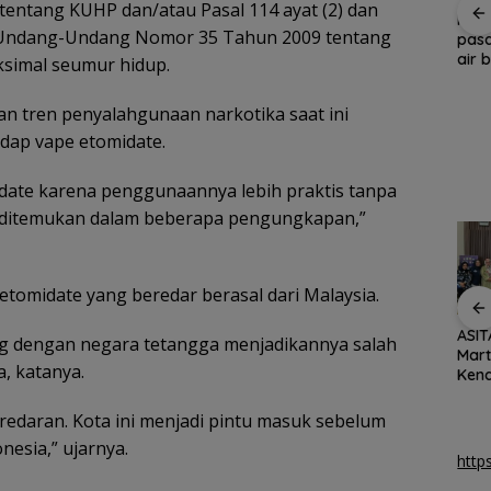
ntang KUHP dan/atau Pasal 114 ayat (2) dan
inang
Pemprov Kepri
Yane Bima Arya: HAN
Pem
 (1) Undang-Undang Nomor 35 Tahun 2009 tentang
tambah penerangan
perkuat perhatian
pas
i
jalan guna percantik
terhadap tumbuh
air 
simal seumur hidup.
Pulau Penyengat
kembang anak
Kota
n tren penyalahgunaan narkotika saat ini
dap vape etomidate.
date karena penggunaannya lebih praktis tanpa
p ditemukan dalam beberapa pengungkapan,”
tomidate yang beredar berasal dari Malaysia.
ASIT
Disnaker Batam gelar
Bulog Batam jaga
ng dengan negara tetangga menjadikannya salah
Mart
calon
pelatihan wirausaha
ketersediaan beras
a, katanya.
Ken
bagi penyandang
premium di mitra ritel
30 P
disabilitas
modern
eredaran. Kota ini menjadi pintu masuk sebelum
nesia,” ujarnya.
http