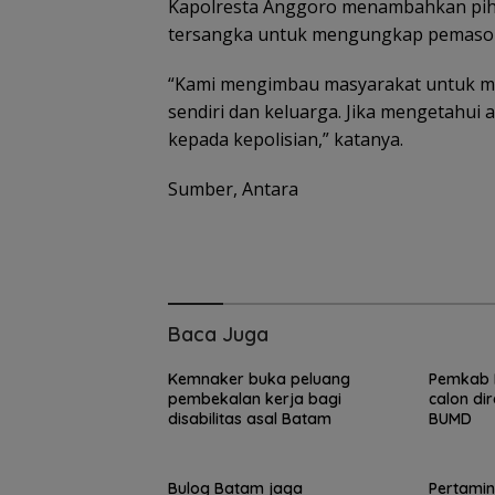
Kapolresta Anggoro menambahkan pih
tersangka untuk mengungkap pemasok da
“Kami mengimbau masyarakat untuk me
sendiri dan keluarga. Jika mengetahui
kepada kepolisian,” katanya.
Sumber, Antara
Baca Juga
Kemnaker buka peluang
Pemkab B
pembekalan kerja bagi
calon di
disabilitas asal Batam
BUMD
Bulog Batam jaga
Pertamin