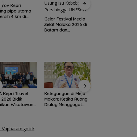
BP3MI Kepri: Warg
prov Kepri
Tanjungpinang
ang pipa utama
disekap di Myanm
bersih 4 km di
Gelar Festival Media
sudah dibebaskan
 Tanjungpinang
Selat Malaka 2026 di
Batam dan
Tanjungpinang, AJI
Usung Isu Kebebasan
Pers hingga UNESCO
A Kepri Travel
Ketegangan di Meja
Kemnaker buka
 2026 Bidik
Makan: Ketika Ruang
peluang pembekal
aikan Wisatawan
Dialog Menggugat
kerja bagi disabilit
ersen
Eksistensi Nurani
asal Batam
s://bpbatam.go.id/