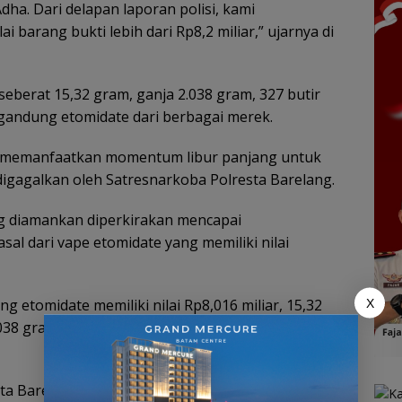
dha. Dari delapan laporan polisi, kami
barang bukti lebih dari Rp8,2 miliar,” ujarnya di
 seberat 15,32 gram, ganja 2.038 gram, 327 butir
engandung etomidate dari berbagai merek.
a memanfaatkan momentum libur panjang untuk
gagalkan oleh Satresnarkoba Polresta Barelang.
ng diamankan diperkirakan mencapai
sal dari vape etomidate yang memiliki nilai
 etomidate memiliki nilai Rp8,016 miliar, 15,32
X
038 gram ganja senilai Rp8,1juta, dan 327 butir
sta Barelang Kompol Arsyad Riyandi menjelaskan