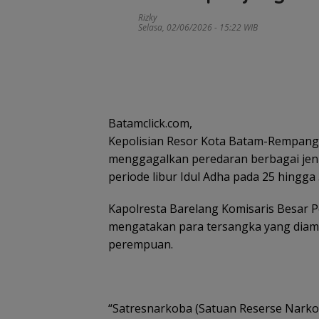
Rizky
Selasa, 02/06/2026 - 15:22 WIB
Batamclick.com,
Kepolisian Resor Kota Batam-Rempang-
menggagalkan peredaran berbagai jenis 
periode libur Idul Adha pada 25 hingga
Kapolresta Barelang Komisaris Besar 
mengatakan para tersangka yang diamank
perempuan.
“Satresnarkoba (Satuan Reserse Narko