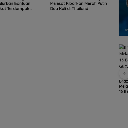
alurkan Bantuan
Melesat Kibarkan Merah Putih
kat Terdampak
Dua Kali di Thailand
Banjir di Sumatera
e 2026
atusan
15 Gempuran Antar
Braz
Spanyol ke Perempat
Mel
Jadikan Batam
Final Piala Dunia 2026
16 B
Destinasi Sport
(Ronaldo Angkat
Gug
Tourism, Wali Kota
Koper)
Sak
Amsakar Achmad
Siap Wadahi
Kejuaraan Dunia
Lainnya