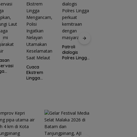
Patroli
T
dialogis
t
Polres Lingga
n
asan
Belanja
perkuat
d
ervasi
Perlengkapa
Cuaca
kemitraan
L
ga
n Sekolah di
Ekstrem
dengan
k
apkan,
Gramedia
Lingga
masyarakat
s
ungi Laut
Sekarang!
Mengancam,
 Jaga
Bisa Menang
Polisi
nomi
Mobil dan
Ingatkan
yarakat
Liburan ke
Nelayan
ir
Jepang
Utamakan
Keselamatan
Saat Melaut