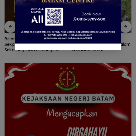
Belanja Perlengkapan
Tim SAR temukan nenek
Sekolah di Gramedia
hilang di hutan Lingga dalam
Sekarang! Bisa Menang Mobil
kondisi selamat
dan Liburan ke Jepang