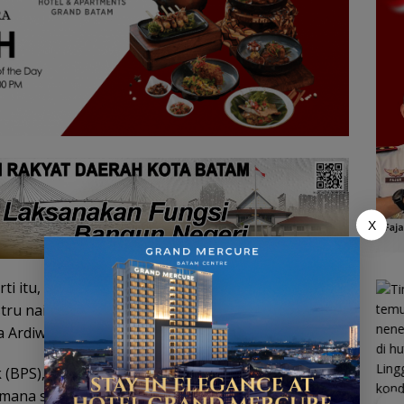
X
ti itu, tapi Alhamdulillah kunjungan wisman
tru naik. Desember kemarin kami optimistis
a Ardiwinata saat dihubungi di Batam, Minggu.
ik (BPS), kunjungan wisman Singapura ke Batam
imana secara tahunan meningkat 10 ribu wisman.