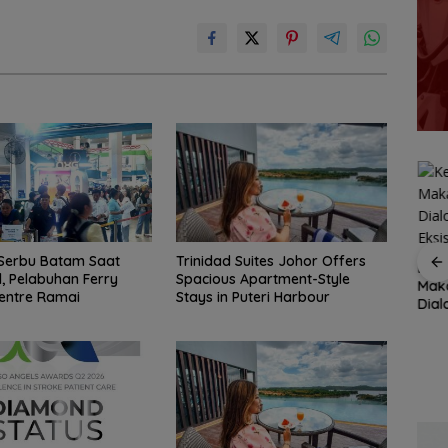
Trinidad Suites Johor Offers
Serbu Batam Saat
ang
SAR Tanjungpinang
BPS Catat Jumlah
Kete
Spacious Apartment-Style
 Pelabuhan Ferry
i
siaga 24 jam
Penduduk Miskin di
Maka
Stays in Puteri Harbour
entre Ramai
antisipasi cuaca buruk
Kepri Turun 3,3 Ribu
Dia
h
perairan Kepri
Orang
Eksi