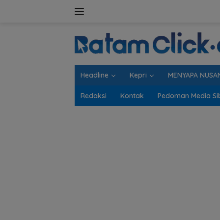
Langsung
ke
konten
Headline
Kepri
MENYAPA NUSA
Redaksi
Kontak
Pedoman Media Si