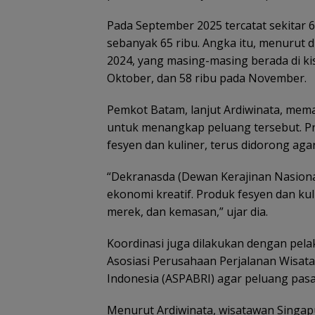
Tim SAR
gabungan
Pada September 2025 tercatat sekitar 
Tim SAR
cari nenek 68
temukan
sebanyak 65 ribu. Angka itu, menurut d
tahun hilang
nenek hilang
Belanja
Kawas
2024, yang masing-masing berada di ki
di Lingga
di hutan
Perlengkapa
Konser
Kepri
Lingga dalam
Oktober, dan 58 ribu pada November.
n Sekolah di
Lingga
kondisi
Gramedia
Disiapk
selamat
Sekarang!
Lindung
Pemkot Batam, lanjut Ardiwinata, mema
Bisa Menang
dan Ja
untuk menangkap peluang tersebut. Pr
Mobil dan
Ekonom
fesyen dan kuliner, terus didorong ag
Liburan ke
Masyar
Jepang
Pesisir
“Dekranasda (Dewan Kerajinan Nasiona
ekonomi kreatif. Produk fesyen dan kul
merek, dan kemasan,” ujar dia.
Koordinasi juga dilakukan dengan pelak
Asosiasi Perusahaan Perjalanan Wisata 
Indonesia (ASPABRI) agar peluang pasa
Menurut Ardiwinata, wisatawan Singapu