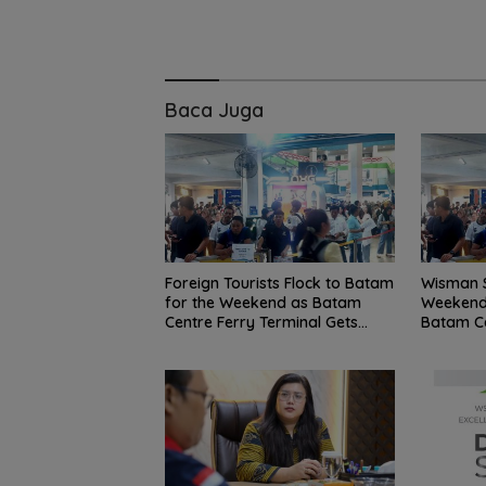
Baca Juga
Foreign Tourists Flock to Batam
Wisman 
ASN Tanjungpin
for the Weekend as Batam
Weekend,
dapat dispensas
Centre Ferry Terminal Gets
Batam C
antar anak hari
Pemprov Kepri Siap
Busy
pertama sekola
Gelar Peringatan Hari
Anak Nasional 23-24
Juli 2026, Dihadiri Selvi
Ananda dan SERUNI
KMP