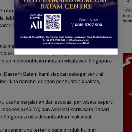
63 ribu kunjungan, Oktober 67 ribu, dan November
Patroli
Tim
dialogis
tem
ia, lebih tinggi dibanding periode yang sama tahun
Polres Lingga
nene
an
Belanja
saran 52 ribu pada September, 53 ribu pada
perkuat
di h
vasi
Perlengkapa
Cuaca
kemitraan
Ling
n Sekolah di
Ekstrem
dengan
kond
an,
Gramedia
Lingga
masyarakat
sel
i Laut
Sekarang!
ksimalkan sektor belanja dan ekonomi kreatif
Mengancam,
ga
Bisa Menang
Polisi
oduk usaha mikro kecil (UKM) lokal, khususnya
i
Mobil dan
Ingatkan
ar siap memenuhi permintaan wisatawan Singapura.
akat
Liburan ke
Nelayan
Jepang
Utamakan
Keselamatan
l Daerah) Batam kami siapkan sebagai sentral
Saat Melaut
iner kita dorong, dengan penguatan kualitas,
u usaha perjalanan dan asosiasi pariwisata seperti
Indonesia (ASITA) dan Asosiasi Pariwisata Bahari
r Singapura bisa dimanfaatkan maksimal.
ra cenderung tertarik pada produk kuliner