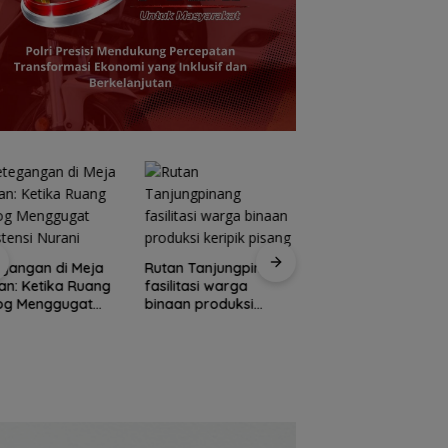
Pemprov Kepri
gangan di Meja
Rutan Tanjungpinang
tambah penerang
n: Ketika Ruang
fasilitasi warga
jalan guna percant
log Menggugat
binaan produksi
Pulau Penyengat
stensi Nurani
keripik pisang